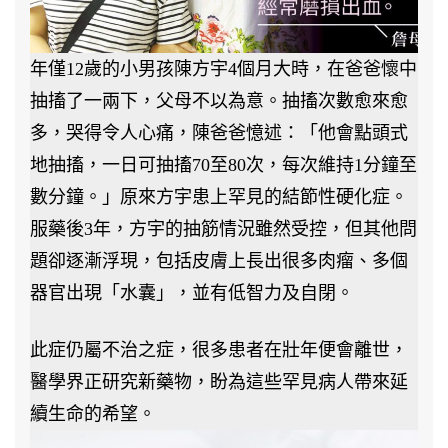
名
冊〉
年僅12歲的小男孩陳方宇4個月大時，在爸爸懷中
中
抽搐了一兩下，父母不以為意。抽搐次數愈來愈
多，哭得令人心痛，陳爸爸憶述：「他會點頭式
地抽搐，一日可抽搐70至80次，每次維持1分鐘至
數分鐘。」原來方宇患上罕見的結節性硬化症。
服藥後3年，方宇的抽筋情況雖然受控，但其他問
題卻逐漸浮現，包括皮膚上長出很多肉瘤、多個
器官出現「水囊」，並有低智力及自閉。
此症仍屬不治之症，很多患者在壯年便會離世，
醫學界正研究新藥物，盼為這些罕見病人帶來延
續生命的希望。