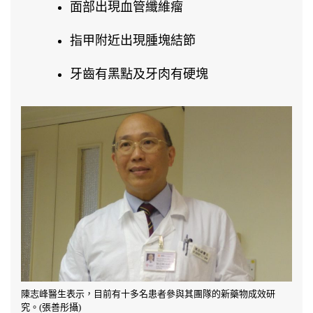
面部出現血管纖維瘤
指甲附近出現腫塊結節
牙齒有黑點及牙肉有硬塊
陳志峰醫生表示，目前有十多名患者參與其團隊的新藥物成效研
究。(張善彤攝)