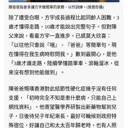
陳爸爸指會多讓方宇做簡單的家務，以作訓練。(張善彤攝)
除了遭受白眼，方宇成長過程比起同齡人困難，3
歲才懂得走路，10歲才能說出完整句子。但對陳
父來說，看着方宇一直進步，已感莫大欣喜：
「以往他只會說『哦』、『爸爸』等簡單句，現
在懂得在我生病時慰問我。」數到最開心，是他
「3歲才識走路，陸續學懂踏單車、滾軸溜冰，從
來沒有想到他能做到」。
陳爸爸慨嘆香港對此結節性硬化症幾乎沒有任何
支援，「初時完全不知是患什麼病，只能自己上
網找資料」。他寄望醫學界研製出新藥物幫到兒
子，日後待兒子年紀漸長，最好可輪候到政府特
殊宿位，好讓自己和太太百年歸老時，也有人照