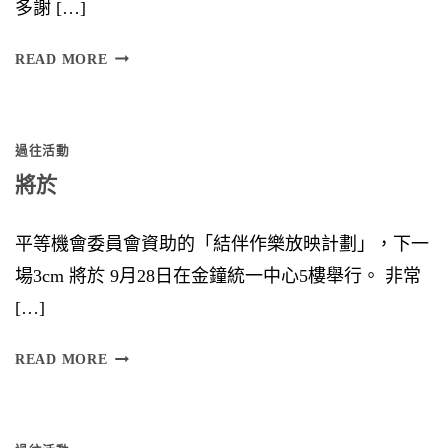
多謝 […]
F
READ MORE
U
S
過往活動
I
將於
O
N
平等機會委員會資助的「結伴作樂放映計劃」，下一
場3cm 將於 9月28日在金鐘統一中心5樓舉行。 非常
[…]
將
READ MORE
於