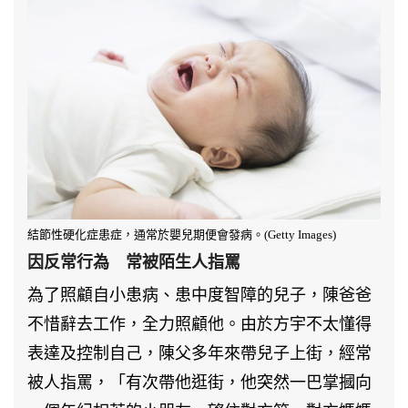
結節性硬化症患症，通常於嬰兒期便會發病。(Getty Images)
因反常行為 常被陌生人指罵
為了照顧自小患病、患中度智障的兒子，陳爸爸
不惜辭去工作，全力照顧他。由於方宇不太懂得
表達及控制自己，陳父多年來帶兒子上街，經常
被人指罵，「有次帶他逛街，他突然一巴掌摑向