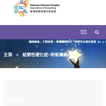
Skip
to
content
搜
主頁
>
結節性硬化症-盼新藥納名冊
尋
關
鍵
字:
傳媒訪問