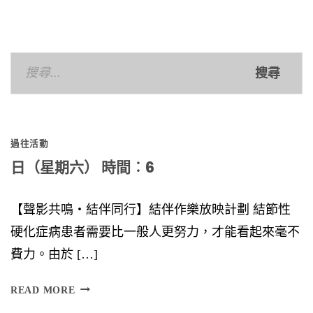
navigation
搜
尋
關
鍵
過往活動
字:
日（星期六） 時間︰6
【聲影共鳴‧結伴同行】結伴作樂放映計劃 結節性
硬化症病患者需要比一般人更努力，才能看起來毫不
費力。由於 […]
日
READ MORE
（