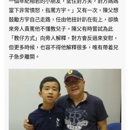
一個年紀相若的小朋友，望住對方笑，對方媽媽
當下非常憤怒，指罵方宇。」又有一次，陳父想
鼓勵方宇自己走路，任由他扭計趴在街上，卻換
來旁人責罵他不懂教兒子。陳父有時嘗試為此
「教仔方式」向旁人解釋，對方會反過來安慰，
但更多時候，也容不得他解釋很多，唯有帶着兒
子急步離開。