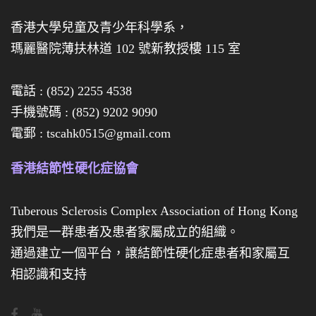
盒
券
香港大學兒童及青少年科學系，
瑪麗醫院薄扶林道 102 號新教授樓 115 室
經
已
電話 : (852) 2255 4538
全
手機號碼 : (852) 9202 9090
數
電郵 : tscahk0515@gmail.com
售
罄
香港結節性硬化症協會
啦
，
Tuberous Sclerosis Complex Association of Hong Kong
多
我們是一群患者及患者家屬成立的組織。
通過建立一個平台，譲結節性硬化症患者和家屬互
謝
相認識和支持
各
位