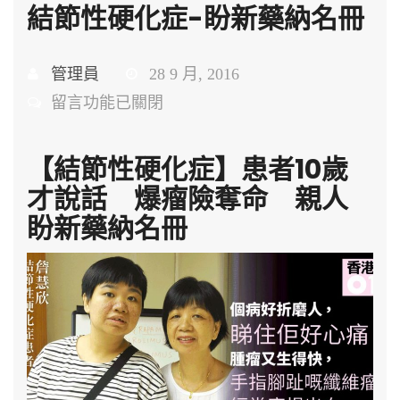
結節性硬化症-盼新藥納名冊
管理員
28 9 月, 2016
在
留言功能已關閉
〈結
節
【結節性硬化症】患者10歲
性
才說話 爆瘤險奪命 親人
硬
盼新藥納名冊
化
症-
盼
新
藥
納