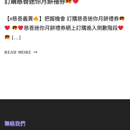
訂購慈善迷你月餅禮券
鼎
力
【#慈善義賣
】把握機會 訂購慈善迷你月餅禮券
支
慈善迷你月餅禮券網上訂購進入倒數階段
持
[…]
】
訂
READ MORE
購
慈
慈
善
善
迷
迷
你
你
月
月
餅
餅
禮
聯絡我們
禮