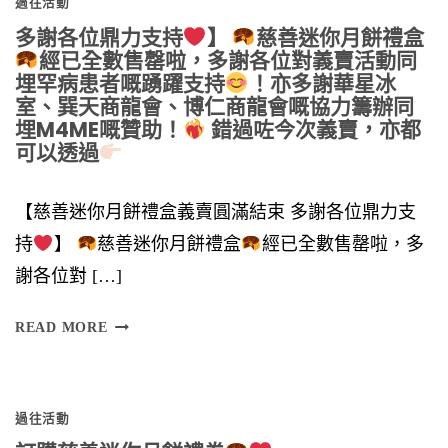
過往活動
多謝各位鼎力支持
】
慈善迷你月餅禮盒
經已全數售罄啦，多謝各位對義賣活動同
埋罕病患者嘅踴躍支持
！亦多謝華星冰
室、巽天商龍會、博仁商龍會嘅協力籌辦同
埋M4ME嘅贊助！
錯過咗今次義賣，亦都
可以透過
【慈善迷你月餅禮盒義賣圓滿結束 多謝各位鼎力支
持
】
慈善迷你月餅禮盒
經已全數售罄啦，多
謝各位對 […]
多
READ MORE
謝
各
過往活動
位