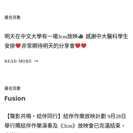
星
過往活動
期
六
明天在中文大學有一場3cm放映
感謝中大醫科學生
）
安排
非常期待明天的分享會
時
間
READ MORE
︰
6
過往活動
Fusion
【聲影共鳴‧結伴同行】結伴作樂放映計劃 9月28日
舉行嘅結伴作樂演奏及《3cm》放映會已完滿結束，