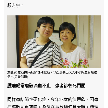
顧方宇。
詹慧欣(左)因患有結節性硬化症，令面部長出大大小小的血管纖維
瘤。(張善彤攝)
腫瘤經常磨破流血不止 患者徘徊死門關
同樣患結節性硬化症、今年28歲的詹慧欣，因患
病導致嚴重智障。詹母在慧欣幾個月大時，發現