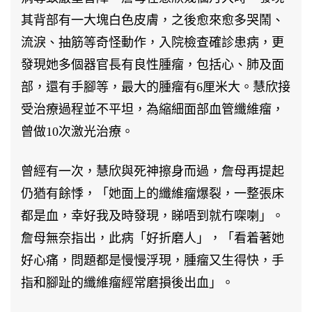
其背部有一大塊白色皮膚，之後愈來愈多哭鬧、
流淚、抽筋等奇怪動作，入院檢查確診患病，更
發現她多個器官長有良性腫瘤，包括心、肺及面
部，還有手腳等，最大的腫瘤有6厘米大。慧欣接
受治療過程並不平坦，為縮細面部血管纖維瘤，
曾做10次激光治療。
曾經有一次，慧欣與死神擦身而過，詹母再提起
仍猶有餘悸，「她面上的纖維瘤爆裂，一整張床
都是血，幸好我及時發現，睇唔到就冇㗎喇」。
詹母無奈指出，此病「好折磨人」，「看着著她
好心痛，問題都是慢慢浮現，腫瘤又生得快，手
指和腳趾的纖維瘤經常磨損後出血」。