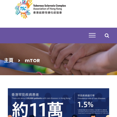
Skip
to
content
搜
主頁
>
mTOR
尋
關
鍵
字: