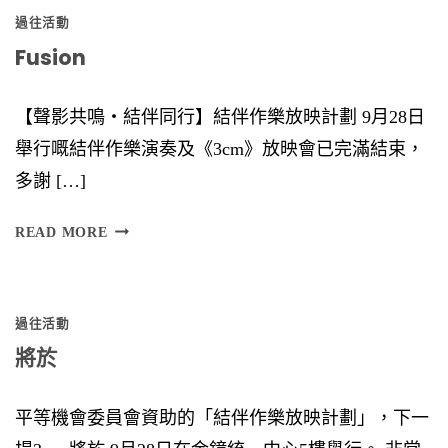
過往活動
Fusion
【聲影共鳴‧結伴同行】結伴作樂放映計劃 9月28日
舉行嘅結伴作樂演奏及《3cm》放映會已完滿結束，
多謝 […]
F
READ MORE
U
S
過往活動
I
將於
O
N
平等機會委員會資助的「結伴作樂放映計劃」，下一