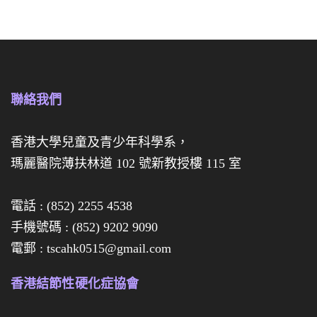
迷
迷
你
你
月
月
餅
餅
聯絡我們
禮
禮
盒
券
香港大學兒童及青少年科學系，
瑪麗醫院薄扶林道 102 號新教授樓 115 室
經
已
電話 : (852) 2255 4538
全
手機號碼 : (852) 9202 9090
數
電郵 : tscahk0515@gmail.com
售
香港結節性硬化症協會
罄
啦