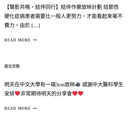
【聲影共鳴‧結伴同行】結伴作樂放映計劃 結節性
硬化症病患者需要比一般人更努力，才能看起來毫不
費力。由於 […]
日
READ MORE
（
星
過往活動
期
六
明天在中文大學有一場3cm放映
感謝中大醫科學生
）
安排
非常期待明天的分享會
時
間
READ MORE
︰
6