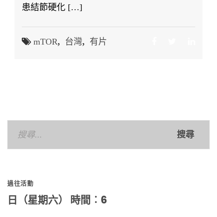
患結節硬化 […]
mTOR
,
台灣
,
有片
搜
尋
關
鍵
過往活動
字:
日（星期六） 時間︰6