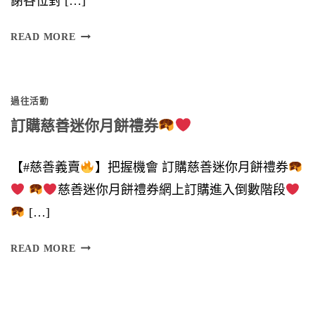
謝各位對 […]
多
READ MORE
謝
各
過往活動
位
訂購慈善迷你月餅禮券
鼎
力
【#慈善義賣
】把握機會 訂購慈善迷你月餅禮券
支
慈善迷你月餅禮券網上訂購進入倒數階段
持
[…]
】
訂
READ MORE
購
慈
慈
善
善