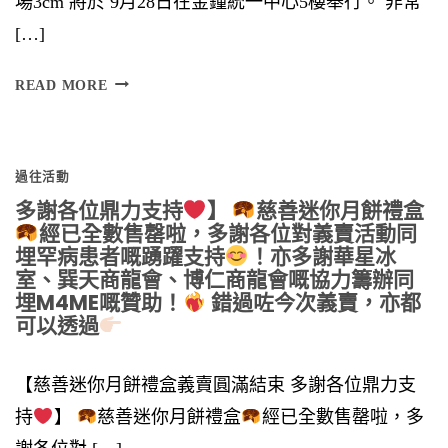
場3cm 將於 9月28日在金鐘統一中心5樓舉行。 非常
[…]
將
READ MORE
於
過往活動
多謝各位鼎力支持
】
慈善迷你月餅禮盒
經已全數售罄啦，多謝各位對義賣活動同
埋罕病患者嘅踴躍支持
！亦多謝華星冰
室、巽天商龍會、博仁商龍會嘅協力籌辦同
埋M4ME嘅贊助！
錯過咗今次義賣，亦都
可以透過
【慈善迷你月餅禮盒義賣圓滿結束 多謝各位鼎力支
持
】
慈善迷你月餅禮盒
經已全數售罄啦，多