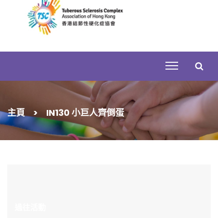
Skip
to
content
搜
主頁
>
IN130 小巨人齊倒蛋
尋
關
鍵
字:
過往活動