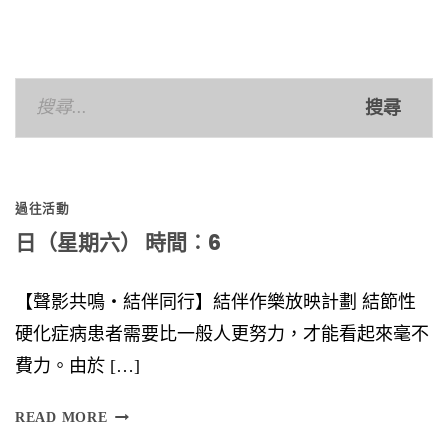
navigation
搜
尋
關
鍵
過往活動
字:
日（星期六） 時間︰6
【聲影共鳴‧結伴同行】結伴作樂放映計劃 結節性
硬化症病患者需要比一般人更努力，才能看起來毫不
費力。由於 […]
日
READ MORE
（