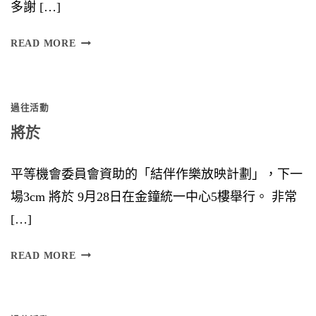
多謝 […]
F
READ MORE
U
S
過往活動
I
將於
O
N
平等機會委員會資助的「結伴作樂放映計劃」，下一
場3cm 將於 9月28日在金鐘統一中心5樓舉行。 非常
[…]
將
READ MORE
於