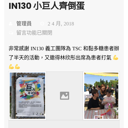
IN130 小巨人齊倒蛋
管理員
2 4 月, 2018
在
留言功能已關閉
〈IN130
非常感謝 IN130 義工團隊為 TSC 和黏多糖患者辦
小
了半天的活動，又邀得林欣彤出席為患者打氣
巨
人
齊
倒
蛋〉
中