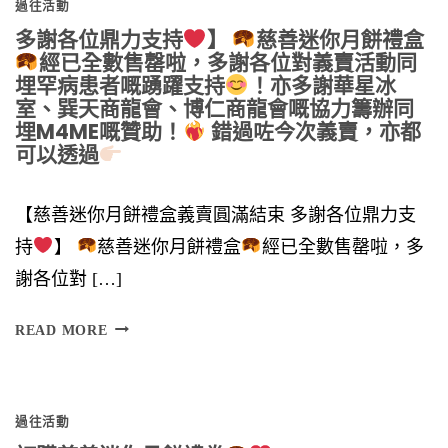
過往活動
多謝各位鼎力支持
】
慈善迷你月餅禮盒
經已全數售罄啦，多謝各位對義賣活動同
埋罕病患者嘅踴躍支持
！亦多謝華星冰
室、巽天商龍會、博仁商龍會嘅協力籌辦同
埋M4ME嘅贊助！
錯過咗今次義賣，亦都
可以透過
【慈善迷你月餅禮盒義賣圓滿結束 多謝各位鼎力支
持
】
慈善迷你月餅禮盒
經已全數售罄啦，多
謝各位對 […]
多
READ MORE
謝
各
過往活動
位