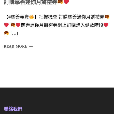
訂購慈善迷你月餅禮券
鼎
力
【#慈善義賣
】把握機會 訂購慈善迷你月餅禮券
支
慈善迷你月餅禮券網上訂購進入倒數階段
持
[…]
】
訂
READ MORE
購
慈
慈
善
善
迷
迷
你
你
月
月
餅
餅
禮
聯絡我們
禮