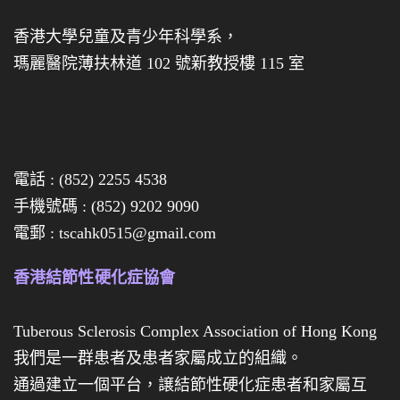
盒
券
香港大學兒童及青少年科學系，
瑪麗醫院薄扶林道 102 號新教授樓 115 室
經
已
全
數
電話 : (852) 2255 4538
售
手機號碼 : (852) 9202 9090
罄
電郵 : tscahk0515@gmail.com
啦
，
香港結節性硬化症協會
多
謝
Tuberous Sclerosis Complex Association of Hong Kong
各
我們是一群患者及患者家屬成立的組織。
位
通過建立一個平台，譲結節性硬化症患者和家屬互