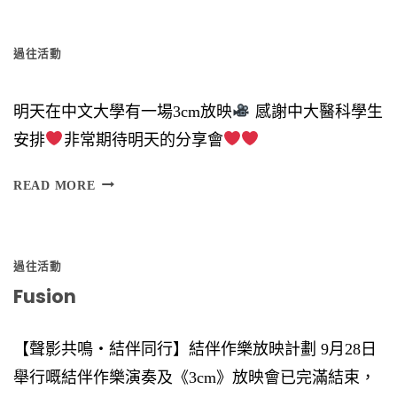
星
過往活動
期
六
明天在中文大學有一場3cm放映
感謝中大醫科學生
）
安排
非常期待明天的分享會
時
間
READ MORE
︰
6
過往活動
Fusion
【聲影共鳴‧結伴同行】結伴作樂放映計劃 9月28日
舉行嘅結伴作樂演奏及《3cm》放映會已完滿結束，