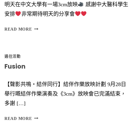
明天在中文大學有一場3cm放映
感謝中大醫科學生
）
安排
非常期待明天的分享會
時
間
READ MORE
︰
6
過往活動
Fusion
【聲影共鳴‧結伴同行】結伴作樂放映計劃 9月28日
舉行嘅結伴作樂演奏及《3cm》放映會已完滿結束，
多謝 […]
F
READ MORE
U