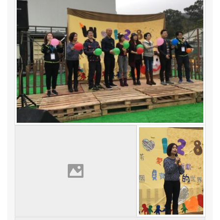
工
團
結
伴
同
行
症
視
愛
〉
中