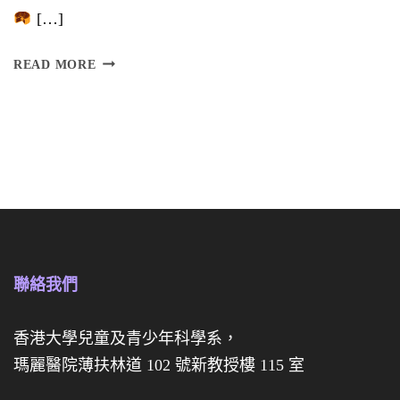
[…]
】
訂
READ MORE
購
慈
慈
善
善
迷
迷
你
你
月
月
餅
餅
禮
聯絡我們
禮
盒
券
香港大學兒童及青少年科學系，
瑪麗醫院薄扶林道 102 號新教授樓 115 室
經
已