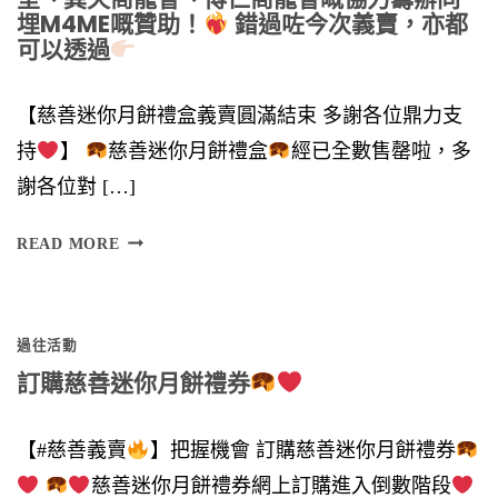
埋M4ME嘅贊助！
錯過咗今次義賣，亦都
可以透過
【慈善迷你月餅禮盒義賣圓滿結束 多謝各位鼎力支
持
】
慈善迷你月餅禮盒
經已全數售罄啦，多
謝各位對 […]
多
READ MORE
謝
各
過往活動
位
訂購慈善迷你月餅禮券
鼎
力
【#慈善義賣
】把握機會 訂購慈善迷你月餅禮券
支
慈善迷你月餅禮券網上訂購進入倒數階段
持