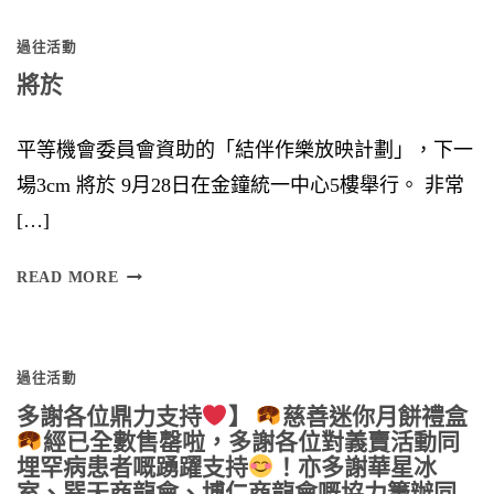
S
過往活動
I
將於
O
N
平等機會委員會資助的「結伴作樂放映計劃」，下一
場3cm 將於 9月28日在金鐘統一中心5樓舉行。 非常
[…]
將
READ MORE
於
過往活動
多謝各位鼎力支持
】
慈善迷你月餅禮盒
經已全數售罄啦，多謝各位對義賣活動同
埋罕病患者嘅踴躍支持
！亦多謝華星冰
室、巽天商龍會、博仁商龍會嘅協力籌辦同