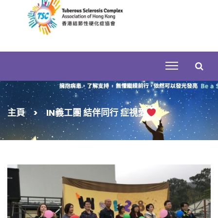
Skip
to
content
搜
主頁
>
IN義工團 結伴同行 症視愛
尋
關
鍵
字: