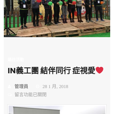
過往活動
IN義工團 結伴同行 症視愛
管理員
28 1 月, 2018
在
留言功能已關閉
〈IN
義