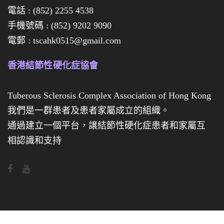
電話 : (852) 2255 4538
全
手機號碼 : (852) 9202 9090
數
電郵 : tscahk0515@gmail.com
售
罄
香港結節性硬化症協會
啦
，
Tuberous Sclerosis Complex Association of Hong Kong
多
我們是一群患者及患者家屬成立的組織。
通過建立一個平台，譲結節性硬化症患者和家屬互
謝
相認識和支持
各
位
對
義
賣
活