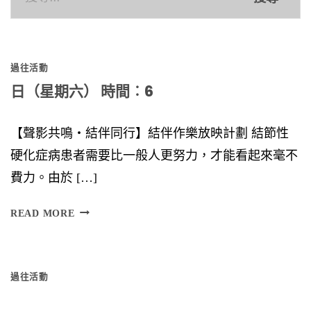
尋
關
鍵
過往活動
字:
日（星期六） 時間︰6
【聲影共鳴‧結伴同行】結伴作樂放映計劃 結節性
硬化症病患者需要比一般人更努力，才能看起來毫不
費力。由於 […]
日
READ MORE
（
星
過往活動
期
六