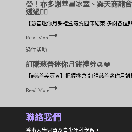
😊！亦多謝華星冰室、巽天商龍會、
透過👉🏻
【慈善迷你月餅禮盒義賣圓滿結束 多謝各位鼎力
多
Read More
謝
過往活動
各
訂購慈善迷你月餅禮券🥮❤️
位
鼎
【#慈善義賣🔥】把握機會 訂購慈善迷你月餅禮券
力
訂
Read More
支
購
持
慈
❤️
聯絡我們
善
】
迷
🥮
香港大學兒童及青少年科學系，