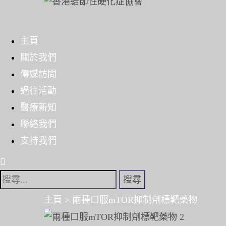
Skip
to
主頁
content
關於我們
傳媒訪問
過往活動
醫療新知
聯絡我們
支持我們
搜
尋
主頁
>
兩種口服mTOR抑制劑標靶藥物
關