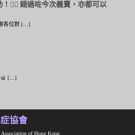
️‍🔥 錯過咗今次義賣，亦都可以
各位對 […]
 […]
化症協會
 Association of Hong Kong