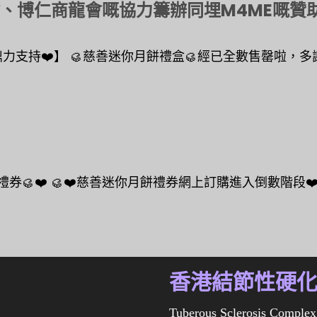
博仁商龍會嘅協力籌辦同埋M4ME嘅贊助！❤
支持❤️】 🥮慈善迷你月餅禮盒🥮經已全數售罄啦，多謝
🥮❤️ 🥮❤️慈善迷你月餅禮券網上訂購進入倒數階段❤️🥮
香港結節性硬
Tuberous Sclerosis Complex