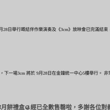
28日舉行嘅結伴作樂演奏及《3cm》放映會已完滿結束，
場3cm 將於 9月28日在金鐘統一中心5樓舉行。 非常 
迷你月餅禮盒🥮經已全數售罄啦，多謝各位