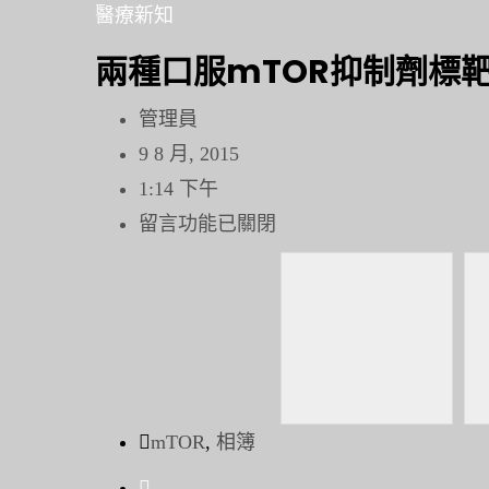
鍵
醫療新知
字:
兩種口服mTOR抑制劑標
管理員
9 8 月, 2015
1:14 下午
在
留言功能已關閉
〈兩
種
口
服
mTOR
抑
mTOR
,
相簿
制