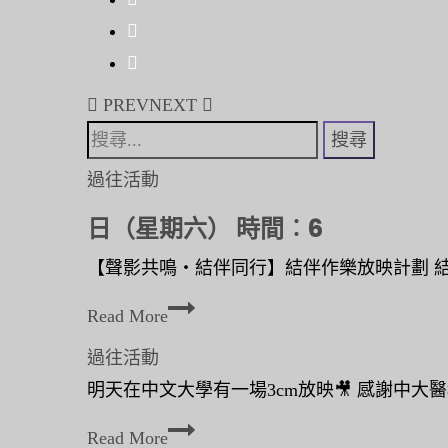
劑
標
靶
Post
PREV
NEXT
藥
navigation
搜
物〉
尋
中
過往活動
關
日（星期六） 時間︰6
鍵
字:
【聲影共鳴‧結伴同行】結伴作樂放映計劃 結
日
Read More
（
過往活動
星
明天在中文大學有一場3cm放映🎥 感謝中大醫
期
六
Read More