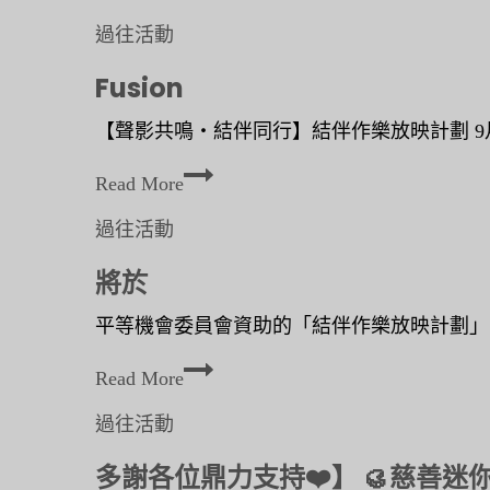
）
過往活動
時
Fusion
間
︰
【聲影共鳴‧結伴同行】結伴作樂放映計劃 9月
6
F
Read More
u
過往活動
s
將於
i
o
平等機會委員會資助的「結伴作樂放映計劃」，下一
n
將
Read More
於
過往活動
多謝各位鼎力支持❤️】 🥮慈善