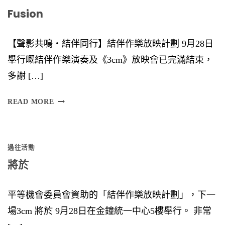
Fusion
【聲影共鳴‧結伴同行】結伴作樂放映計劃 9月28日
舉行嘅結伴作樂演奏及《3cm》放映會已完滿結束，
多謝 […]
F
READ MORE
U
S
過往活動
I
將於
O
N
平等機會委員會資助的「結伴作樂放映計劃」，下一
場3cm 將於 9月28日在金鐘統一中心5樓舉行。 非常