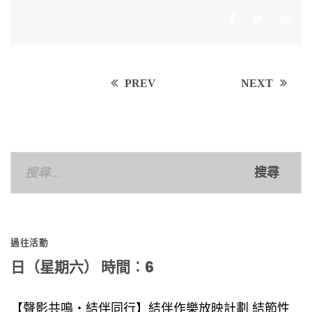
Post
PREV
NEXT
navigation
搜
尋
關
鍵
過往活動
字:
日（星期六） 時間︰6
【聲影共鳴‧結伴同行】結伴作樂放映計劃 結節性