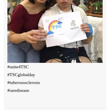
#unite4TSC
#TSCglobalday
#tuberoussclerosis
#raredisease