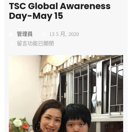
TSC Global Awareness
Day-May 15
管理員
13 5 月, 2020
在
留言功能已關閉
〈TSC
Global
Awareness
Day-
May
15〉
中