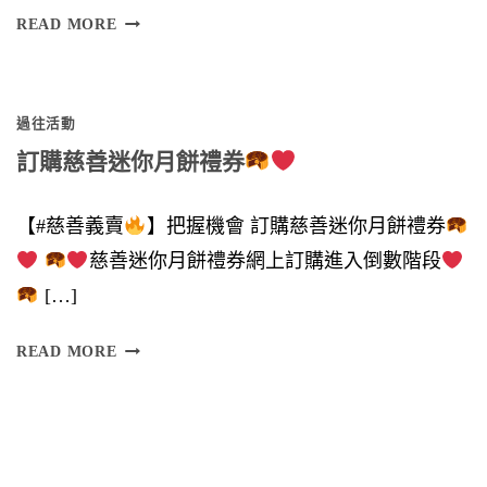
多
READ MORE
謝
各
過往活動
位
訂購慈善迷你月餅禮券
鼎
力
【#慈善義賣
】把握機會 訂購慈善迷你月餅禮券
支
慈善迷你月餅禮券網上訂購進入倒數階段
持
[…]
】
訂
READ MORE
購
慈
慈
善
善
迷