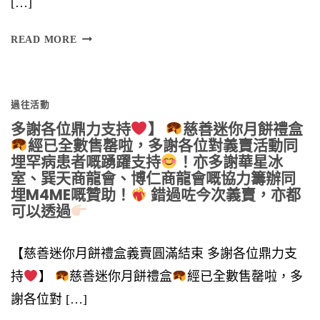
[…]
將
READ MORE
於
過往活動
多謝各位鼎力支持
】
慈善迷你月餅禮盒
經已全數售罄啦，多謝各位對義賣活動同
埋罕病患者嘅踴躍支持
！亦多謝華星冰
室、巽天商龍會、博仁商龍會嘅協力籌辦同
埋M4ME嘅贊助！
錯過咗今次義賣，亦都
可以透過
【慈善迷你月餅禮盒義賣圓滿結束 多謝各位鼎力支
持
】
慈善迷你月餅禮盒
經已全數售罄啦，多
謝各位對 […]