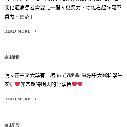
硬化症病患者需要比一般人更努力，才能看起來毫不
費力。由於 […]
日
READ MORE
（
星
過往活動
期
六
明天在中文大學有一場3cm放映
感謝中大醫科學生
）
安排
非常期待明天的分享會
時
間
READ MORE
︰
6
過往活動