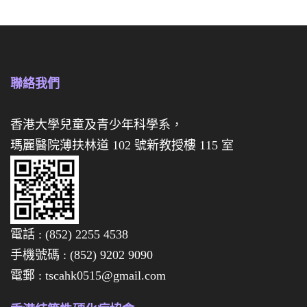
迷
你
你
月
月
餅
餅
禮
聯絡我們
禮
盒
券
香港大學兒童及青少年科學系，
瑪麗醫院薄扶林道 102 號新教授樓 115 室
經
已
全
數
電話 : (852) 2255 4538
售
手機號碼 : (852) 9202 9090
罄
電郵 : tscahk0515@gmail.com
啦
，