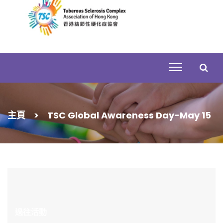
Skip
to
content
搜
主頁
>
TSC Global Awareness Day-May 15
尋
關
鍵
字:
過往活動