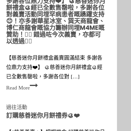
多謝各位鼎力支持❤️】 🥮慈善迷你月
餅禮盒🥮經已全數售罄啦，多謝各位
對義賣活動同埋罕病患者嘅踴躍支持
😊！亦多謝華星冰室、巽天商龍會、
博仁商龍會嘅協力籌辦同埋M4ME嘅
贊助！❤️‍🔥 錯過咗今次義賣，亦都可
以透過👉🏻
【慈善迷你月餅禮盒義賣圓滿結束 多謝各
位鼎力支持❤️】 🥮慈善迷你月餅禮盒🥮經
已全數售罄啦，多謝各位對 […]
多
Read More
謝
各
過往活動
位
訂購慈善迷你月餅禮券🥮❤️
鼎