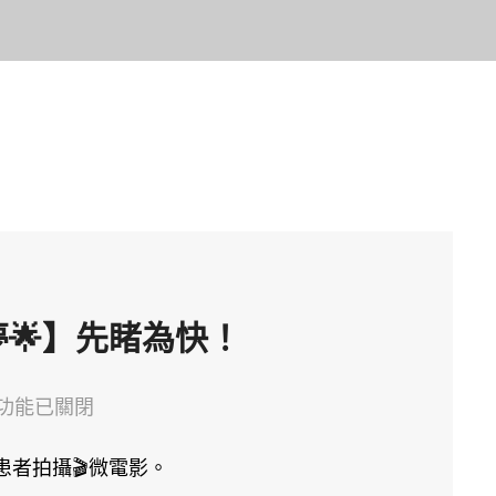
童夢🌟】先睹為快！
功能已關閉
fewire
病患者拍攝🎬微電影。