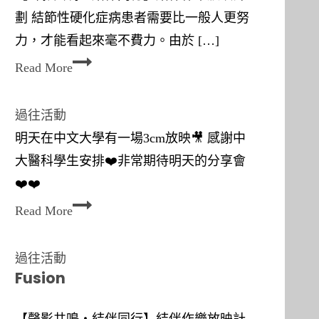
劃 結節性硬化症病患者需要比一般人更努
力，才能看起來毫不費力。由於 […]
日
Read More
（
星
過往活動
期
明天在中文大學有一場3cm放映🎥 感謝中
六
大醫科學生安排❤️非常期待明天的分享會
）
❤️❤️
時
Read More
間
︰
過往活動
6
Fusion