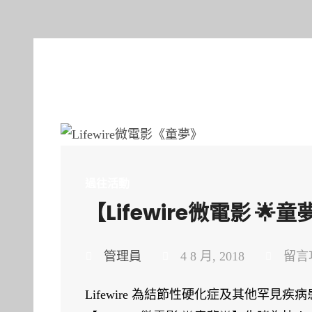
過往活動
【Lifewire微電影 
在
管理員
4 8 月, 2018
留言
〈【Li
Lifewire 為結節性硬化症及其他罕見疾
微