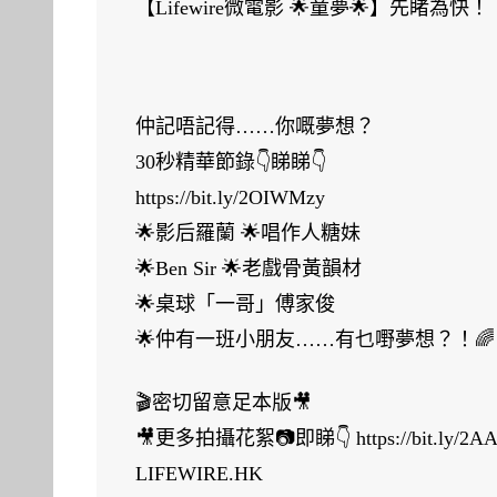
【Lifewire微電影 🌟童夢🌟】先睹為快！
電
影
🌟
童
仲記唔記得……你嘅夢想？
夢
30秒精華節錄👇睇睇👇
🌟】
https://bit.ly/2OIWMzy
先
🌟影后羅蘭 🌟唱作人糖妹
睹
🌟Ben Sir 🌟老戲骨黃韻材
為
🌟桌球「一哥」傅家俊
快！
🌟仲有一班小朋友……有乜嘢夢想？！🌈
中
🎬密切留意足本版🎥
🎥更多拍攝花絮📷即睇👇 https://bit.ly/2A
LIFEWIRE.HK