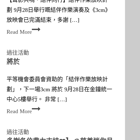
【聲影共鳴‧結伴同行】結伴作樂放映計
劃 9月28日舉行嘅結伴作樂演奏及《3cm》
放映會已完滿結束，多謝 […]
F
Read More
u
s
過往活動
i
將於
o
平等機會委員會資助的「結伴作樂放映計
n
劃」，下一場3cm 將於 9月28日在金鐘統一
中心5樓舉行。 非常 […]
將
Read More
於
過往活動