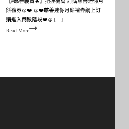
【#慈善義賣🔥】把握機會 訂購慈善迷你月
力
餅禮券🥮❤️ 🥮❤️慈善迷你月餅禮券網上訂
支
購進入倒數階段❤️🥮 […]
持
訂
❤️
Read More
購
】
慈
🥮
善
慈
迷
善
你
迷
月
你
餅
月
禮
餅
券
禮
🥮
盒