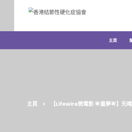
Skip
to
content
主頁
主頁
>
【Lifewire微電影 🌟童夢🌟】