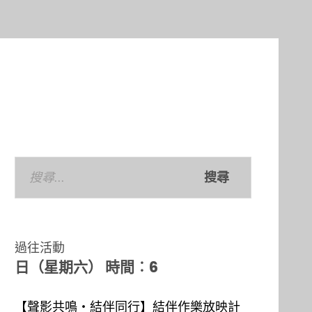
搜
尋
關
鍵
過往活動
字:
日（星期六） 時間︰6
【聲影共鳴‧結伴同行】結伴作樂放映計