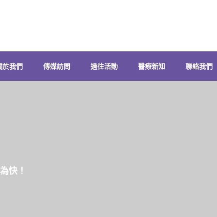
關於我們
傳媒訪問
過往活動
醫療新知
聯絡我們
搜
尋
關
鍵
字:
先睹為快！