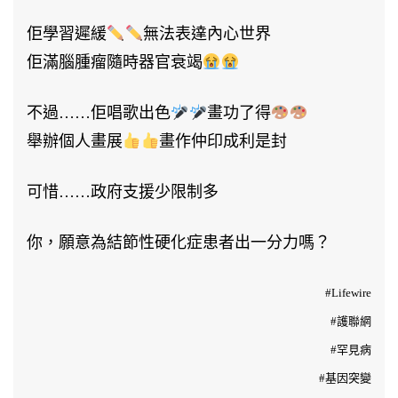
見
佢學習遲緩
無法表達內心世界
病：
佢滿腦腫瘤隨時器官衰竭
結
節
不過……佢唱歌出色
畫功了得
性
舉辦個人畫展
畫作仲印成利是封
硬
化
可惜……政府支援少限制多
症〉
你，願意為結節性硬化症患者出一分力嗎？
中
#Lifewire
#護聯網
#罕見病
#基因突變