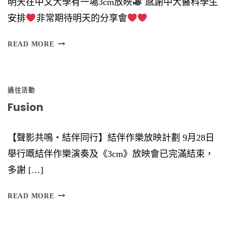
明天在中文大學有一場3cm放映
感謝中大醫科學生
）
安排
非常期待明天的分享會
時
間
READ MORE
︰
6
過往活動
Fusion
【聲影共鳴‧結伴同行】結伴作樂放映計劃 9月28日
舉行嘅結伴作樂演奏及《3cm》放映會已完滿結束，
多謝 […]
F
READ MORE
U