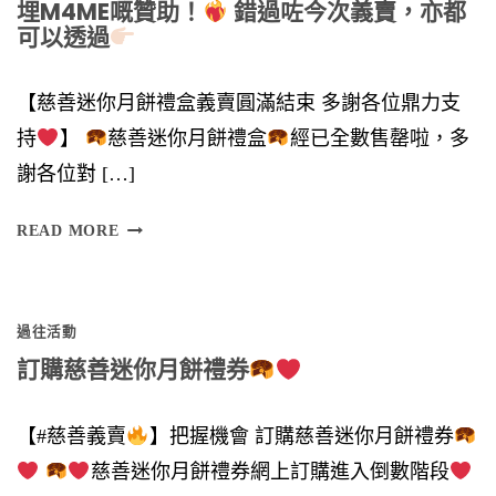
埋M4ME嘅贊助！
錯過咗今次義賣，亦都
可以透過
【慈善迷你月餅禮盒義賣圓滿結束 多謝各位鼎力支
持
】
慈善迷你月餅禮盒
經已全數售罄啦，多
謝各位對 […]
多
READ MORE
謝
各
過往活動
位
訂購慈善迷你月餅禮券
鼎
力
【#慈善義賣
】把握機會 訂購慈善迷你月餅禮券
支
慈善迷你月餅禮券網上訂購進入倒數階段
持