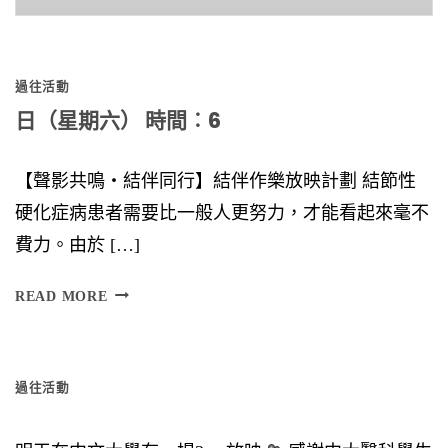
尋
關
鍵
過往活動
字:
日（星期六） 時間︰6
【聲影共鳴‧結伴同行】結伴作樂放映計劃 結節性
硬化症病患者需要比一般人更努力，才能看起來毫不
費力。由於 […]
日
READ MORE
（
星
過往活動
期
六