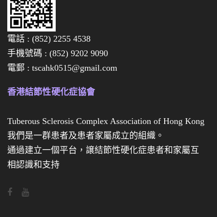
全
數
電話 : (852) 2255 4538
售
手機號碼 : (852) 9202 9090
罄
電郵 : tscahk0515@gmail.com
啦
，
香港結節性硬化症協會
多
謝
Tuberous Sclerosis Complex Association of Hong Kong
各
我們是一群患者及患者家屬成立的組織。
位
通過建立一個平台，譲結節性硬化症患者和家屬互
對
相認識和支持
義
賣
活