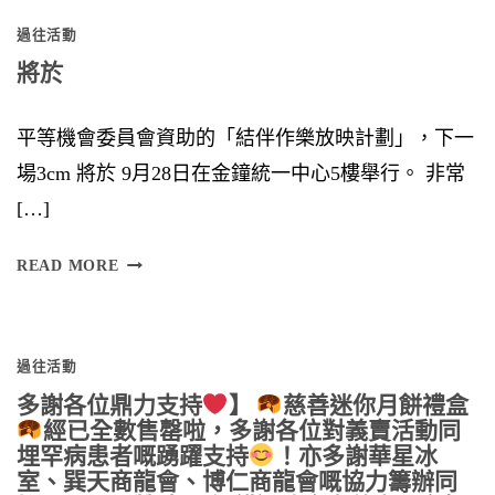
S
過往活動
I
將於
O
N
平等機會委員會資助的「結伴作樂放映計劃」，下一
場3cm 將於 9月28日在金鐘統一中心5樓舉行。 非常
[…]
將
READ MORE
於
過往活動
多謝各位鼎力支持
】
慈善迷你月餅禮盒
經已全數售罄啦，多謝各位對義賣活動同
埋罕病患者嘅踴躍支持
！亦多謝華星冰
室、巽天商龍會、博仁商龍會嘅協力籌辦同