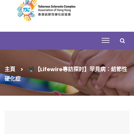
Skip
to
content
搜
主頁
>
【Lifewire專訪探討】罕見病：結節性
尋
硬化症
關
鍵
字: