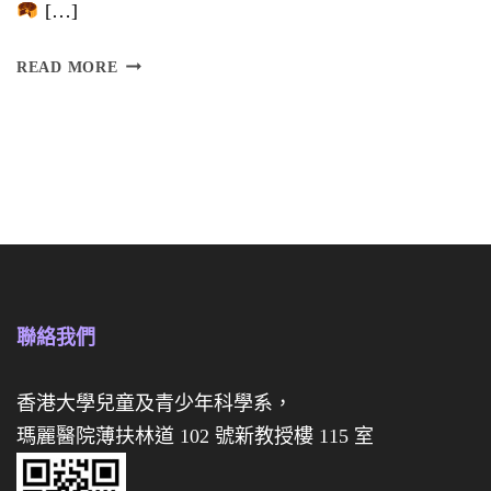
[…]
】
訂
READ MORE
購
慈
慈
善
善
迷
迷
你
你
月
月
餅
餅
禮
聯絡我們
禮
盒
券
香港大學兒童及青少年科學系，
瑪麗醫院薄扶林道 102 號新教授樓 115 室
經
已