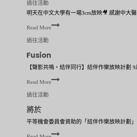
過往活動
星
明天在中文大學有一場3cm放映🎥 感謝中大醫
期
六
Read More
）
過往活動
時
Fusion
間
︰
【聲影共鳴‧結伴同行】結伴作樂放映計劃 9月
6
F
Read More
u
過往活動
s
將於
i
o
平等機會委員會資助的「結伴作樂放映計劃」，下一
n
將
Read More