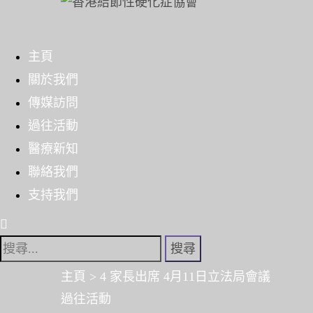
Skip
to
主頁
content
關於我們
傳媒訪問
過往活動
醫療新知
聯絡我們
支持我們
搜
尋
主頁
>
4 家長出席 4月11日立法局會議
關
過往活動