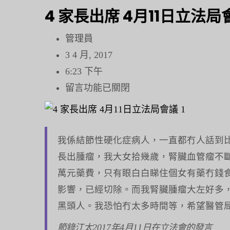
鍵
4 家長出席 4月11日立法局
字:
管理員
3 4 月, 2017
6:23 下午
在
留言功能已關閉
〈4
家
長
我係結節性硬化症病人，一直都冇人話到
出
長出腫瘤，我大女拾幾歲，腎臟血管瘤不斷
席
萬元藥費，只有眼白白睇住個女有藥冇錢食，大
4
影響，已經切除。而我腎臟腫瘤大左好多
月
黑頭人。我恐怕冇太多時間等，希望醫管局
11
節錄江太2017年4月11日在立法會的發言