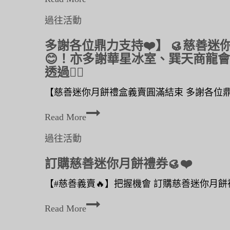
於
過往活動
多謝各位鼎力支持❤️】 🥮慈善
😊！亦多謝華星冰室、巽天商龍會、
透過👉🏻
【慈善迷你月餅禮盒義賣圓滿結束 多謝各位鼎力
多
Read More
謝
過往活動
各
訂購慈善迷你月餅禮券🥮❤️
位
鼎
【#慈善義賣🔥】把握機會 訂購慈善迷你月餅禮券
力
訂
Read More
支
購
持