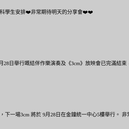
科學生安排❤️非常期待明天的分享會❤️❤️
28日舉行嘅結伴作樂演奏及《3cm》放映會已完滿結束，
場3cm 將於 9月28日在金鐘統一中心5樓舉行。 非常 