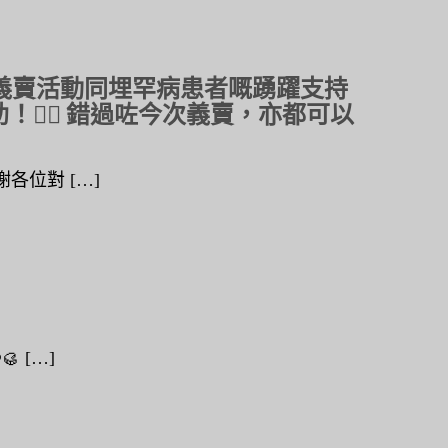
對義賣活動同埋罕病患者嘅踴躍支持
️‍🔥 錯過咗今次義賣，亦都可以
各位對 […]
 […]