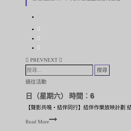
日
立
法
局
會
議〉
Post
中
PREV
NEXT
navigation
搜
尋
過往活動
關
日（星期六） 時間︰6
鍵
字:
【聲影共鳴‧結伴同行】結伴作樂放映計劃 結
日
Read More
（