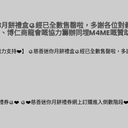
迷你月餅禮盒🥮經已全數售罄啦，多謝各位
博仁商龍會嘅協力籌辦同埋M4ME嘅贊助！❤
支持❤️】 🥮慈善迷你月餅禮盒🥮經已全數售罄啦，多謝
🥮❤️ 🥮❤️慈善迷你月餅禮券網上訂購進入倒數階段❤️🥮