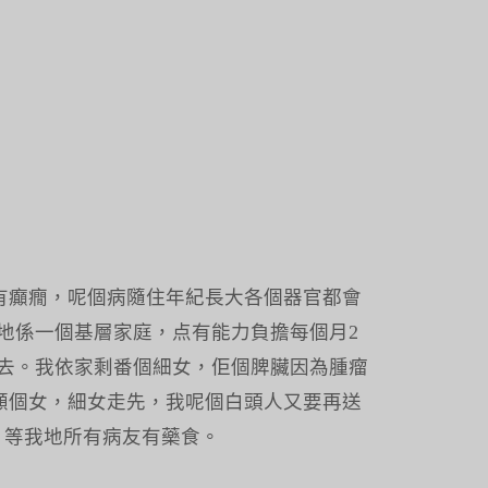
有癲癇，呢個病隨住年紀長大各個器官都會
我地係一個基層家庭，点有能力負擔每個月2
離我而去。我依家剩番個細女，佢個脾臟因為腫瘤
顧個女，細女走先，我呢個白頭人又要再送
，等我地所有病友有藥食。