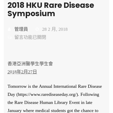
2018 HKU Rare Disease
Symposium
管理員
28 2 月, 2018
在
留言功能已關閉
〈2018
HKU
Rare
香港亞洲醫學生學生會
Disease
2018年2月27日
Symposium〉
中
Tomorrow is the Annual International Rare Disease
Day (https://www.rarediseaseday.org/). Following
the Rare Disease Human Library Event in late
January where medical students got the chance to