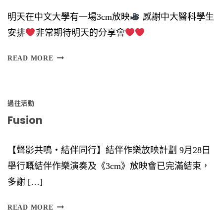
六
明天在中文大學有一場3cm放映
感謝中大醫科學生
）
安排
非常期待明天的分享會
時
間
READ MORE
︰
6
過往活動
Fusion
【聲影共鳴‧結伴同行】結伴作樂放映計劃 9月28日
舉行嘅結伴作樂演奏及《3cm》放映會已完滿結束，
多謝 […]
F
READ MORE
U