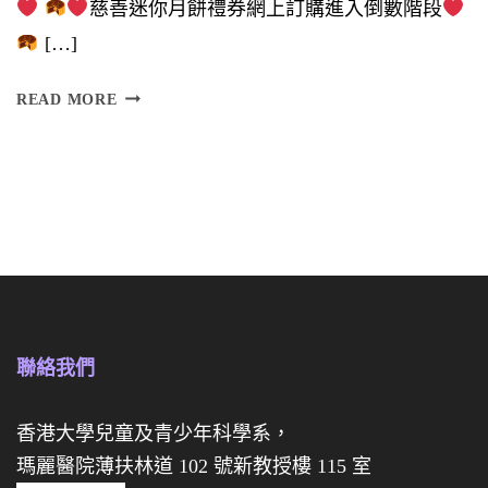
慈善迷你月餅禮券網上訂購進入倒數階段
持
[…]
】
訂
READ MORE
購
慈
慈
善
善
迷
迷
你
你
月
月
餅
餅
禮
聯絡我們
禮
盒
券
香港大學兒童及青少年科學系，
瑪麗醫院薄扶林道 102 號新教授樓 115 室
經