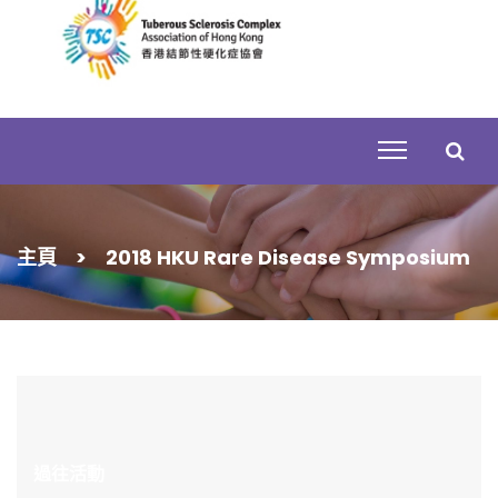
Skip
to
content
搜
主頁
>
2018 HKU Rare Disease Symposium
尋
關
鍵
字:
過往活動