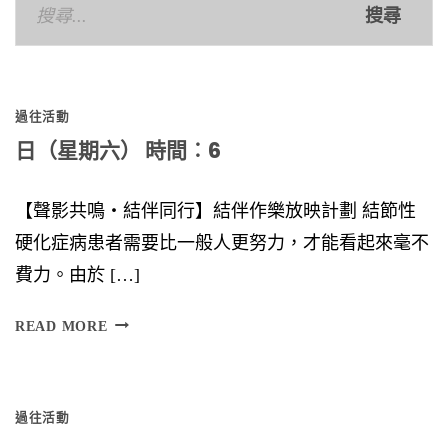
搜
尋
關
鍵
過往活動
字:
日（星期六） 時間︰6
【聲影共鳴‧結伴同行】結伴作樂放映計劃 結節性
硬化症病患者需要比一般人更努力，才能看起來毫不
費力。由於 […]
日
READ MORE
（
星
過往活動
期