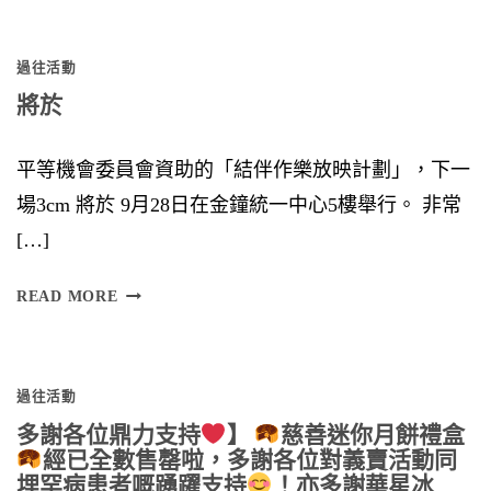
S
過往活動
I
將於
O
N
平等機會委員會資助的「結伴作樂放映計劃」，下一
場3cm 將於 9月28日在金鐘統一中心5樓舉行。 非常
[…]
將
READ MORE
於
過往活動
多謝各位鼎力支持
】
慈善迷你月餅禮盒
經已全數售罄啦，多謝各位對義賣活動同
埋罕病患者嘅踴躍支持
！亦多謝華星冰