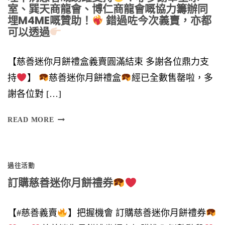
室、巽天商龍會、博仁商龍會嘅協力籌辦同
埋M4ME嘅贊助！
錯過咗今次義賣，亦都
可以透過
【慈善迷你月餅禮盒義賣圓滿結束 多謝各位鼎力支
持
】
慈善迷你月餅禮盒
經已全數售罄啦，多
謝各位對 […]
多
READ MORE
謝
各
過往活動
位
訂購慈善迷你月餅禮券
鼎
力
【#慈善義賣
】把握機會 訂購慈善迷你月餅禮券
支