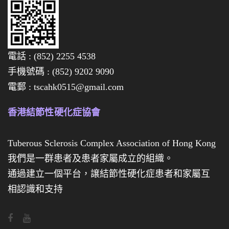
已
全
數
電話 : (852) 2255 4538
售
手機號碼 : (852) 9202 9090
罄
電郵 : tscahk0515@gmail.com
啦
，
香港結節性硬化症協會
多
謝
Tuberous Sclerosis Complex Association of Hong Kong
各
我們是一群患者及患者家屬成立的組織。
位
通過建立一個平台，譲結節性硬化症患者和家屬互
對
相認識和支持
義
賣