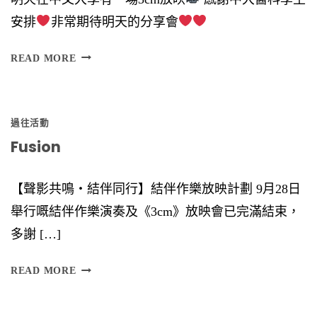
）
安排
非常期待明天的分享會
時
間
READ MORE
︰
6
過往活動
Fusion
【聲影共鳴‧結伴同行】結伴作樂放映計劃 9月28日
舉行嘅結伴作樂演奏及《3cm》放映會已完滿結束，
多謝 […]
F
READ MORE
U
S