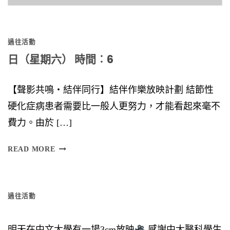
關
鍵
過往活動
字:
日（星期六） 時間︰6
【聲影共鳴‧結伴同行】結伴作樂放映計劃 結節性
硬化症病患者需要比一般人更努力，才能看起來毫不
費力。由於 […]
日
READ MORE
（
星
過往活動
期
六
明天在中文大學有一場3cm放映
感謝中大醫科學生