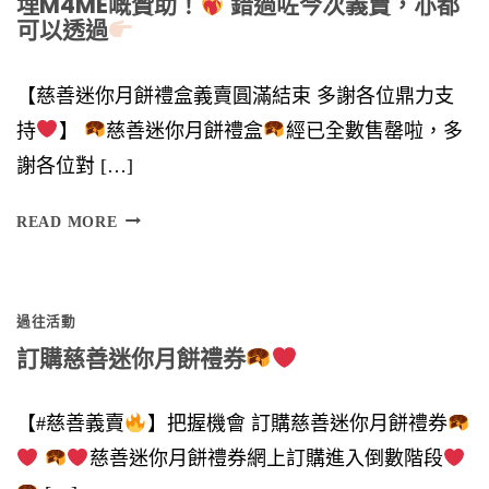
埋M4ME嘅贊助！
錯過咗今次義賣，亦都
可以透過
【慈善迷你月餅禮盒義賣圓滿結束 多謝各位鼎力支
持
】
慈善迷你月餅禮盒
經已全數售罄啦，多
謝各位對 […]
多
READ MORE
謝
各
過往活動
位
訂購慈善迷你月餅禮券
鼎
力
【#慈善義賣
】把握機會 訂購慈善迷你月餅禮券
支
慈善迷你月餅禮券網上訂購進入倒數階段
持