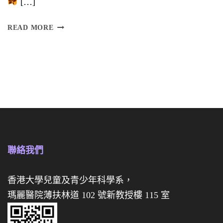
[…]
】
訂
READ MORE
購
慈
慈
善
善
迷
迷
你
你
月
月
餅
餅
禮
聯絡我們
禮
盒
券
香港大學兒童及青少年科學系，
瑪麗醫院薄扶林道 102 號新教授樓 115 室
經
已