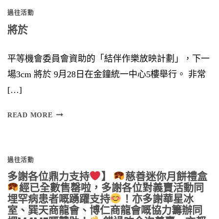
過往活動
I
將於
O
N
平等機會委員會資助的「結伴作樂放映計劃」，下一
場3cm 將於 9月28日在金鐘統一中心5樓舉行。 非常
[…]
將
READ MORE
於
過往活動
多謝各位鼎力支持
】
慈善迷你月餅禮盒
經已全數售罄啦，多謝各位對義賣活動同
埋罕病患者嘅踴躍支持
！亦多謝華星冰
室、巽天商龍會、博仁商龍會嘅協力籌辦同