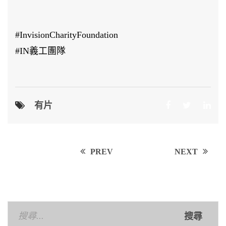
#InvisionCharityFoundation
#IN義工團隊
有片
Post
PREV
NEXT
navigation
搜
尋