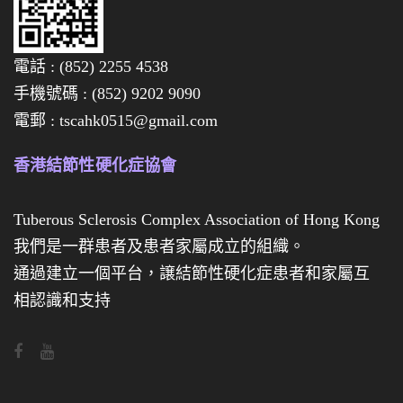
全
數
電話 : (852) 2255 4538
售
手機號碼 : (852) 9202 9090
罄
電郵 : tscahk0515@gmail.com
啦
，
香港結節性硬化症協會
多
謝
Tuberous Sclerosis Complex Association of Hong Kong
各
我們是一群患者及患者家屬成立的組織。
位
通過建立一個平台，譲結節性硬化症患者和家屬互
對
相認識和支持
義
賣
活