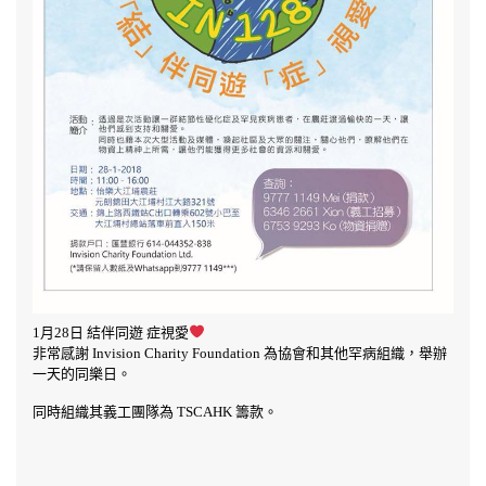
視
愛
你
會
支
持
嗎？〉
中
1月28日 結伴同遊 症視愛
非常感謝 Invision Charity Foundation 為協會和其他罕病組織，舉辦
一天的同樂日。
同時組織其義工團隊為 TSCAHK 籌款。