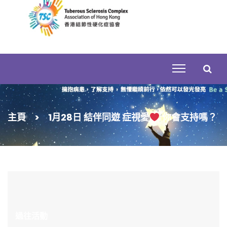
Skip
to
content
搜
主頁
>
1月28日 結伴同遊 症視愛
你會支持嗎？
尋
關
鍵
字:
過往活動