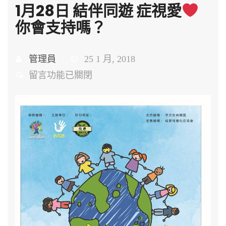
1月28日 結伴同遊 症視愛
你會支持嗎？
管理員
25 1 月, 2018
在
留言功能已關閉
〈1
月
28
日
結
伴
同
遊
症