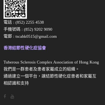
全
數
電話 : (852) 2255 4538
售
手機號碼 : (852) 9202 9090
罄
電郵 : tscahk0515@gmail.com
啦
，
香港結節性硬化症協會
多
謝
Tuberous Sclerosis Complex Association of Hong Kong
各
我們是一群患者及患者家屬成立的組織。
位
通過建立一個平台，譲結節性硬化症患者和家屬互
對
相認識和支持
義
賣
活