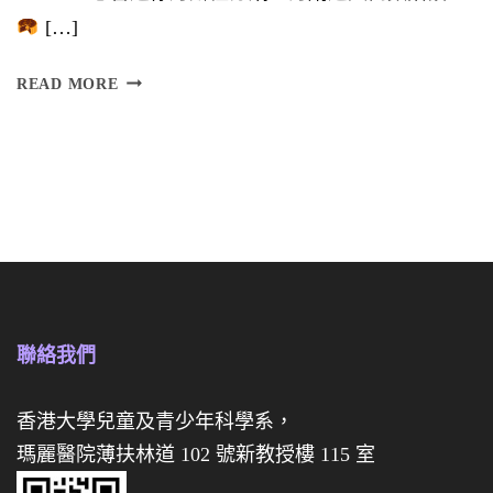
[…]
】
訂
READ MORE
購
慈
慈
善
善
迷
迷
你
你
月
月
餅
餅
禮
聯絡我們
禮
盒
券
香港大學兒童及青少年科學系，
瑪麗醫院薄扶林道 102 號新教授樓 115 室
經
已