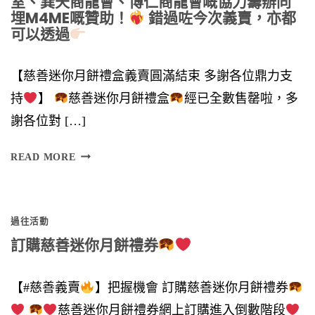
室、巽天商龍會、博仁商龍會嘅協力籌辦同
埋M4ME嘅贊助！
錯過咗今次義賣，亦都
可以透過
【慈善迷你月餅禮盒義賣圓滿結束 多謝各位鼎力支
持
】
慈善迷你月餅禮盒
經已全數售罄啦，多
謝各位對 […]
多
READ MORE
謝
各
過往活動
位
訂購慈善迷你月餅禮券
鼎
力
【#慈善義賣
】把握機會 訂購慈善迷你月餅禮券
支
慈善迷你月餅禮券網上訂購進入倒數階段
持