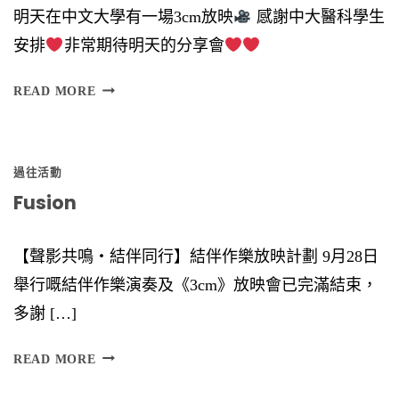
明天在中文大學有一場3cm放映
感謝中大醫科學生
）
安排
非常期待明天的分享會
時
間
READ MORE
︰
6
過往活動
Fusion
【聲影共鳴‧結伴同行】結伴作樂放映計劃 9月28日
舉行嘅結伴作樂演奏及《3cm》放映會已完滿結束，
多謝 […]
F
READ MORE
U