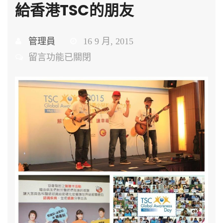
給香港TSC的朋友
管理員
16 9 月, 2015
在
留言功能已關閉
〈給
香
港
TSC
的
朋
友〉
中