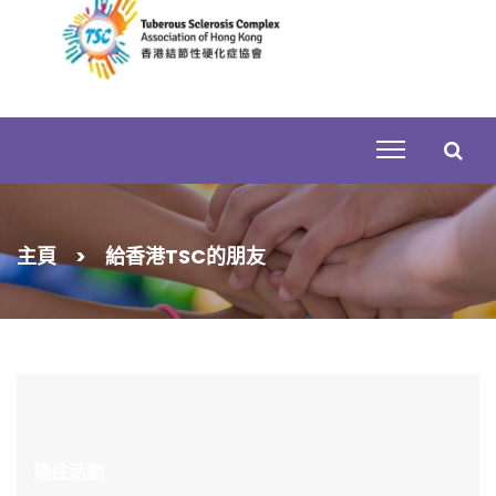
Skip
to
content
搜
主頁
>
給香港TSC的朋友
尋
關
鍵
字:
過往活動