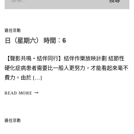
尋
關
鍵
過往活動
字:
日（星期六） 時間︰6
【聲影共鳴‧結伴同行】結伴作樂放映計劃 結節性
硬化症病患者需要比一般人更努力，才能看起來毫不
費力。由於 […]
日
READ MORE
（
星
過往活動
期
六