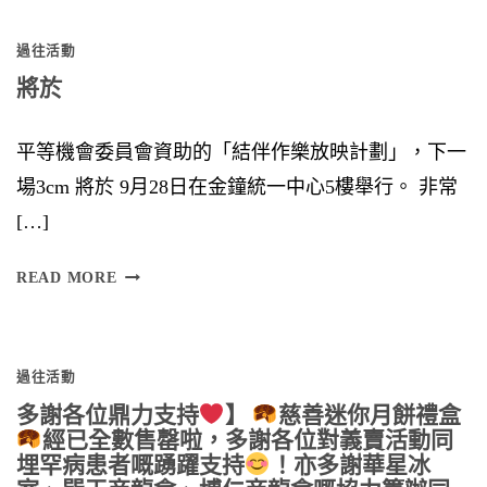
S
過往活動
I
將於
O
N
平等機會委員會資助的「結伴作樂放映計劃」，下一
場3cm 將於 9月28日在金鐘統一中心5樓舉行。 非常
[…]
將
READ MORE
於
過往活動
多謝各位鼎力支持
】
慈善迷你月餅禮盒
經已全數售罄啦，多謝各位對義賣活動同
埋罕病患者嘅踴躍支持
！亦多謝華星冰