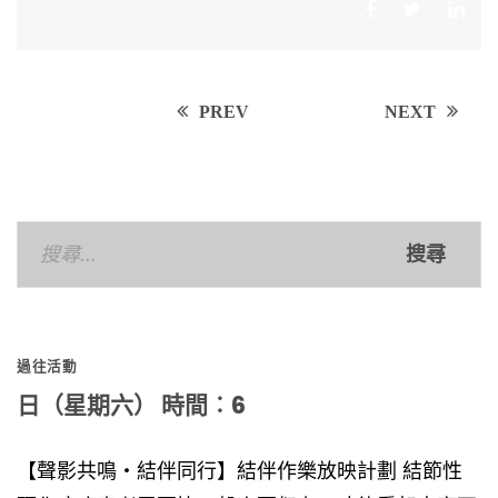
Post
PREV
NEXT
navigation
搜
尋
關
鍵
過往活動
字:
日（星期六） 時間︰6
【聲影共鳴‧結伴同行】結伴作樂放映計劃 結節性