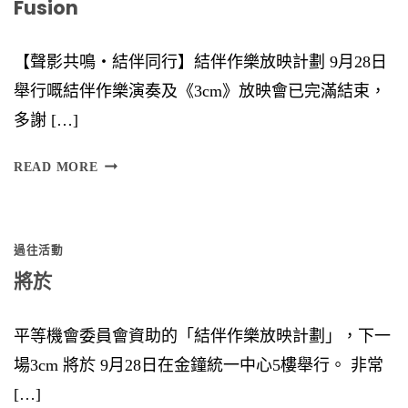
Fusion
【聲影共鳴‧結伴同行】結伴作樂放映計劃 9月28日
舉行嘅結伴作樂演奏及《3cm》放映會已完滿結束，
多謝 […]
F
READ MORE
U
S
過往活動
I
將於
O
N
平等機會委員會資助的「結伴作樂放映計劃」，下一
場3cm 將於 9月28日在金鐘統一中心5樓舉行。 非常
[…]