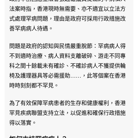
一
法案時指，香港現時無需要、亦不適宜以立法方
分
式處理罕病問題，理由是政府可採用行政措施改
鐘，
善罕病病人待遇。
支
持
問題是政府的認知與民情嚴重脫節：罕病病人得
罕
不到適時治療、病人資料支離破碎、游走不同專
病
科之間十餘載未有確診、不確診病人不獲提供輪
病
椅及護理器具等必需援助……，此等個案在香港
人！〉
時時刻刻都不罕見。
中
為了有效保障罕病患者的生存和健康權利，香港
罕見疾病聯盟支持立法，以促進和確保行政措施
得以落實。