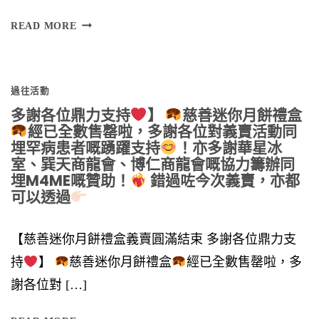
將
READ MORE
於
過往活動
多謝各位鼎力支持
】
慈善迷你月餅禮盒
經已全數售罄啦，多謝各位對義賣活動同
埋罕病患者嘅踴躍支持
！亦多謝華星冰
室、巽天商龍會、博仁商龍會嘅協力籌辦同
埋M4ME嘅贊助！
錯過咗今次義賣，亦都
可以透過
【慈善迷你月餅禮盒義賣圓滿結束 多謝各位鼎力支
持
】
慈善迷你月餅禮盒
經已全數售罄啦，多
謝各位對 […]