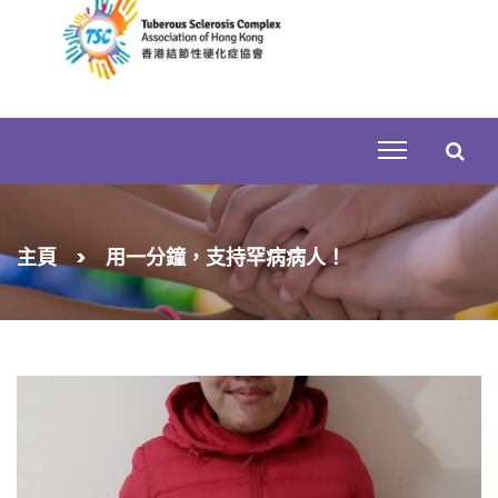
Skip
to
content
搜
主頁
>
用一分鐘，支持罕病病人！
尋
關
鍵
字: