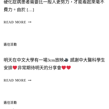
硬化症病患者需要比一般人更努力，才能看起來毫不
費力。由於 […]
日
READ MORE
（
星
過往活動
期
六
明天在中文大學有一場3cm放映
感謝中大醫科學生
）
安排
非常期待明天的分享會
時
間
READ MORE
︰
6
過往活動