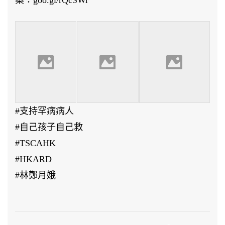
案：goo.gl/rQcSWr
#支持罕病病人
#自己孩子自己救
#TSCAHK
#HKARD
#林鄭月娥