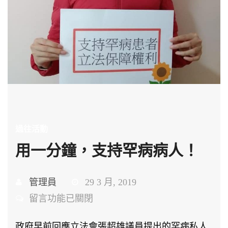
過往活動
用一分鐘，支持罕病病人！
管理員
29 3 月, 2019
在
留言功能已關閉
〈用
政府早前回應立法會張超雄議員提出的罕病私人