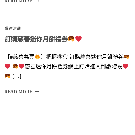
多
READ MORE
謝
各
過往活動
位
訂購慈善迷你月餅禮券
鼎
力
【#慈善義賣
】把握機會 訂購慈善迷你月餅禮券
支
慈善迷你月餅禮券網上訂購進入倒數階段
持
[…]
】
訂
READ MORE
購
慈
慈
善
善
迷
迷