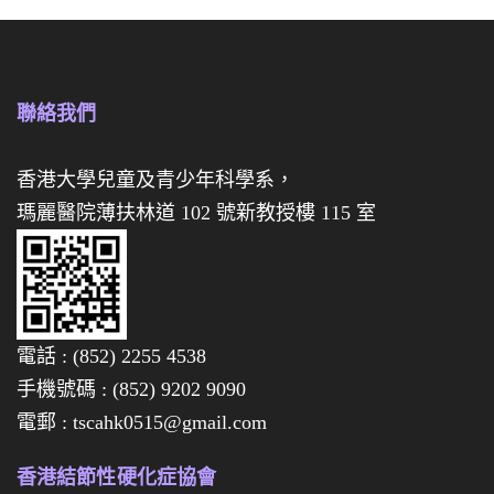
你
你
月
月
餅
餅
禮
聯絡我們
禮
盒
券
香港大學兒童及青少年科學系，
瑪麗醫院薄扶林道 102 號新教授樓 115 室
經
已
全
數
電話 : (852) 2255 4538
售
手機號碼 : (852) 9202 9090
罄
電郵 : tscahk0515@gmail.com
啦
，
香港結節性硬化症協會