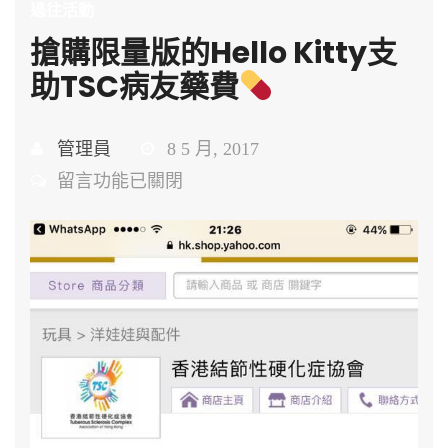
過往活動
搶購限量版的Hello Kitty支
助TSC病友藥費
管理員
8 5 月, 2017
在
留言功能已關閉
〈搶
購
限
量
版
的
Hello
Kitty