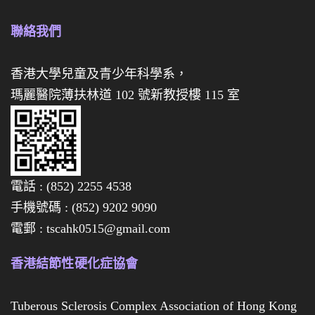
餅
餅
禮
聯絡我們
禮
盒
券
香港大學兒童及青少年科學系，
瑪麗醫院薄扶林道 102 號新教授樓 115 室
經
已
全
數
電話 : (852) 2255 4538
售
手機號碼 : (852) 9202 9090
罄
電郵 : tscahk0515@gmail.com
啦
，
香港結節性硬化症協會
多
謝
Tuberous Sclerosis Complex Association of Hong Kong