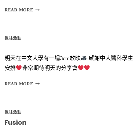
日
READ MORE
（
星
過往活動
期
六
明天在中文大學有一場3cm放映
感謝中大醫科學生
）
安排
非常期待明天的分享會
時
間
READ MORE
︰
6
過往活動
Fusion