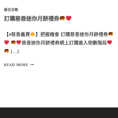
各
過往活動
位
訂購慈善迷你月餅禮券
鼎
力
【#慈善義賣
】把握機會 訂購慈善迷你月餅禮券
支
慈善迷你月餅禮券網上訂購進入倒數階段
持
[…]
】
訂
READ MORE
購
慈
慈
善
善
迷
迷
你
你
月
月