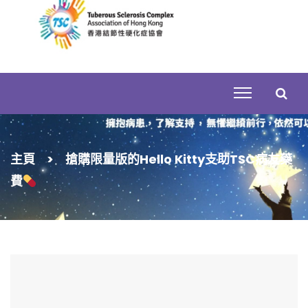
Skip
to
content
搜
主頁
>
搶購限量版的Hello Kitty支助TSC病友藥
尋
費
關
鍵
字: