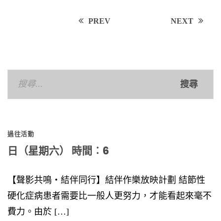
Post
PREV
NEXT
navigation
搜
尋
關
鍵
過往活動
字:
日（星期六） 時間︰6
【聲影共鳴‧結伴同行】結伴作樂放映計劃 結節性
硬化症病患者需要比一般人更努力，才能看起來毫不
費力。由於 […]