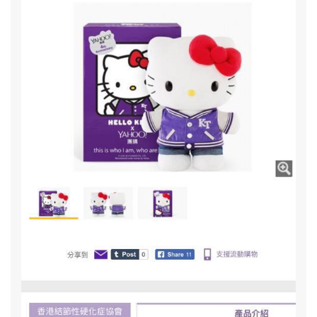
支
助
TSC
病
友
藥
費
〉
中