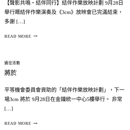
【聲影共鳴‧結伴同行】結伴作樂放映計劃 9月28日
舉行嘅結伴作樂演奏及《3cm》放映會已完滿結束，
多謝 […]
F
READ MORE
U
S
過往活動
I
將於
O
N
平等機會委員會資助的「結伴作樂放映計劃」，下一
場3cm 將於 9月28日在金鐘統一中心5樓舉行。 非常
[…]
將
READ MORE