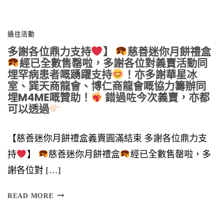
於
過往活動
多謝各位鼎力支持
】
慈善迷你月餅禮盒
經已全數售罄啦，多謝各位對義賣活動同
埋罕病患者嘅踴躍支持
！亦多謝華星冰
室、巽天商龍會、博仁商龍會嘅協力籌辦同
埋M4ME嘅贊助！
錯過咗今次義賣，亦都
可以透過
【慈善迷你月餅禮盒義賣圓滿結束 多謝各位鼎力支
持
】
慈善迷你月餅禮盒
經已全數售罄啦，多
謝各位對 […]
多
READ MORE
謝