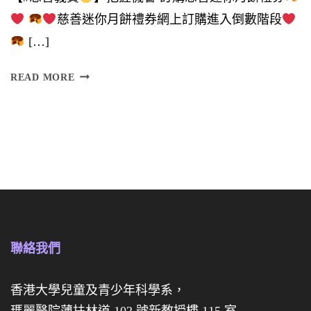
支
慈善迷你月餅禮券網上訂購進入倒數階段
持
[…]
】
訂
READ MORE
購
慈
慈
善
善
迷
迷
你
你
月
月
餅
餅
禮
聯絡我們
禮
盒
券
香港大學兒童及青少年科學系，
瑪麗醫院薄扶林道 102 號新教授樓 115 室