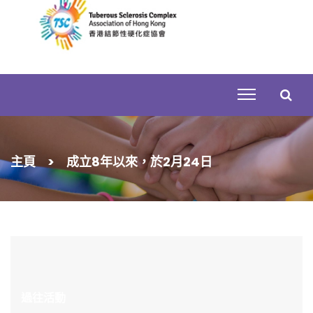
Skip
to
content
搜
主頁
>
成立8年以來，於2月24日
尋
關
鍵
字:
過往活動