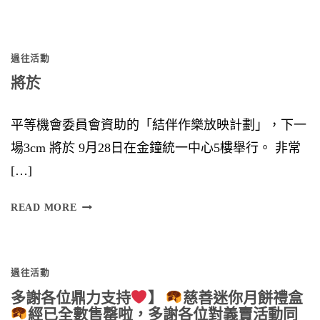
U
S
過往活動
I
將於
O
N
平等機會委員會資助的「結伴作樂放映計劃」，下一
場3cm 將於 9月28日在金鐘統一中心5樓舉行。 非常
[…]
將
READ MORE
於
過往活動
多謝各位鼎力支持
】
慈善迷你月餅禮盒
經已全數售罄啦，多謝各位對義賣活動同