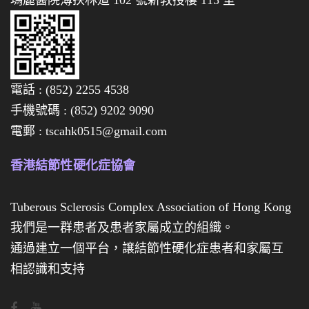
經
已
全
數
電話 : (852) 2255 4538
售
手機號碼 : (852) 9202 9090
罄
電郵 : tscahk0515@gmail.com
啦
，
香港結節性硬化症協會
多
謝
Tuberous Sclerosis Complex Association of Hong Kong
各
我們是一群患者及患者家屬成立的組織。
位
通過建立一個平台，譲結節性硬化症患者和家屬互
對
相認識和支持
義