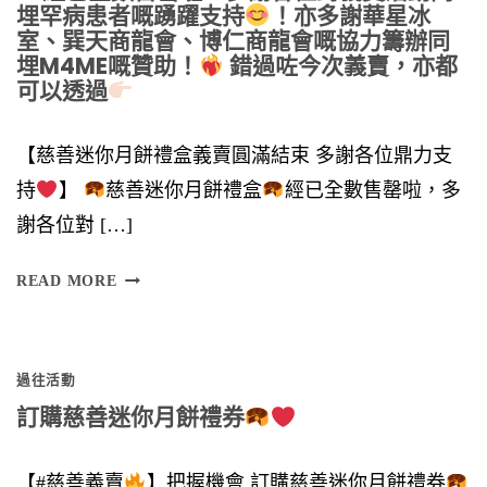
埋罕病患者嘅踴躍支持
！亦多謝華星冰
室、巽天商龍會、博仁商龍會嘅協力籌辦同
埋M4ME嘅贊助！
錯過咗今次義賣，亦都
可以透過
【慈善迷你月餅禮盒義賣圓滿結束 多謝各位鼎力支
持
】
慈善迷你月餅禮盒
經已全數售罄啦，多
謝各位對 […]
多
READ MORE
謝
各
過往活動
位
訂購慈善迷你月餅禮券
鼎
力
【#慈善義賣
】把握機會 訂購慈善迷你月餅禮券