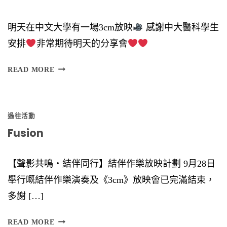
六
明天在中文大學有一場3cm放映
感謝中大醫科學生
）
安排
非常期待明天的分享會
時
間
READ MORE
︰
6
過往活動
Fusion
【聲影共鳴‧結伴同行】結伴作樂放映計劃 9月28日
舉行嘅結伴作樂演奏及《3cm》放映會已完滿結束，
多謝 […]
F
READ MORE