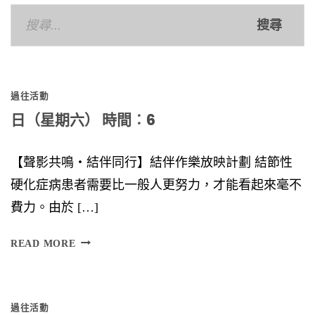
搜
尋
關
鍵
過往活動
字:
日（星期六） 時間︰6
【聲影共鳴‧結伴同行】結伴作樂放映計劃 結節性
硬化症病患者需要比一般人更努力，才能看起來毫不
費力。由於 […]
日
READ MORE
（
星
過往活動
期