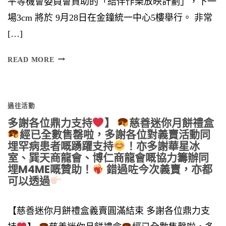
平等機會委員會資助的「結伴作樂放映計劃」，下一
場3cm 將於 9月28日在金鐘統一中心5樓舉行。 非常
[…]
將
READ MORE
於
過往活動
多謝各位鼎力支持
】
慈善迷你月餅禮盒
經已全數售罄啦，多謝各位對義賣活動同
埋罕病患者嘅踴躍支持
！亦多謝華星冰
室、巽天商龍會、博仁商龍會嘅協力籌辦同
埋M4ME嘅贊助！
錯過咗今次義賣，亦都
可以透過
【慈善迷你月餅禮盒義賣圓滿結束 多謝各位鼎力支