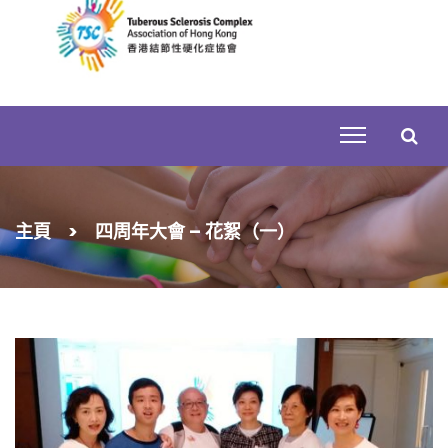
Skip
to
content
搜
主頁
>
四周年大會 – 花絮（一）
尋
關
鍵
字: