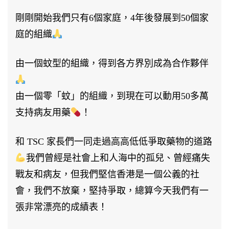
年
剛剛開始我們只有6個家庭，4年後發展到50個家
大
庭的組織
會
–
由一個蚊型的組織，得到各方界別成為合作夥伴
花
絮
由一個零「蚊」的組織，到現在可以動用50多萬
（一）〉
支持病友用藥
！
中
和 TSC 家長們一同走過高高低低爭取藥物的道路
我們曾經是社會上和人海中的孤兒、曾經痛失
戰友和病友，但我們堅信香港是一個公義的社
會，我們不放棄，堅持爭取，總算今天我們有一
張非常漂亮的成績表！