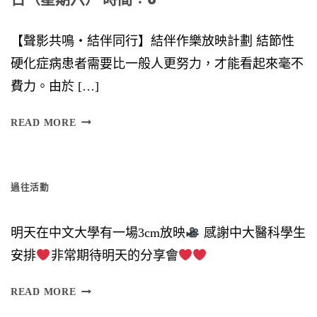
【聲影共鳴‧結伴同行】結伴作樂放映計劃 結節性
硬化症病患者需要比一般人更努力，才能看起來毫不
費力。由於 […]
日
READ MORE
（
星
過往活動
期
六
明天在中文大學有一場3cm放映
感謝中大醫科學生
）
安排
非常期待明天的分享會
時
間
READ MORE
︰