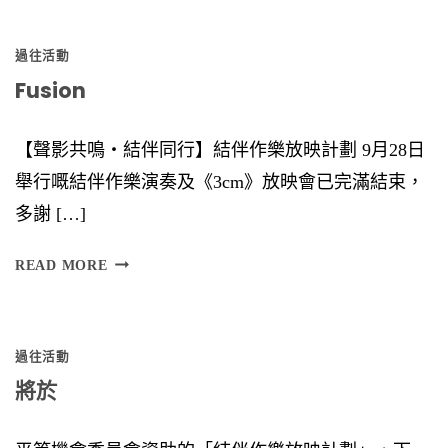
6
過往活動
Fusion
【聲影共鳴‧結伴同行】結伴作樂放映計劃 9月28日
舉行嘅結伴作樂演奏及《3cm》放映會已完滿結束，
多謝 […]
F
READ MORE
U
S
過往活動
I
將於
O
N