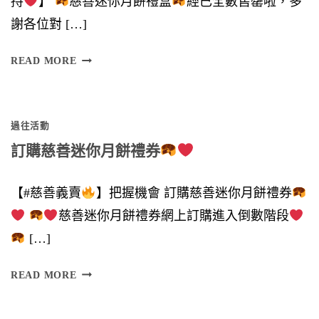
持
】
慈善迷你月餅禮盒
經已全數售罄啦，多
謝各位對 […]
多
READ MORE
謝
各
過往活動
位
訂購慈善迷你月餅禮券
鼎
力
【#慈善義賣
】把握機會 訂購慈善迷你月餅禮券
支
慈善迷你月餅禮券網上訂購進入倒數階段
持
[…]
】
訂
READ MORE
購
慈