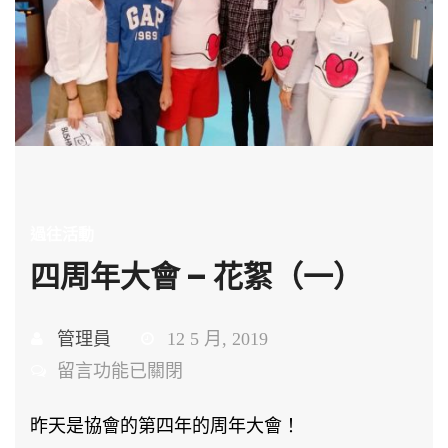
過往活動
四周年大會 – 花絮（一）
管理員
12 5 月, 2019
在
留言功能已關閉
〈四
昨天是協會的第四年的周年大會！
周