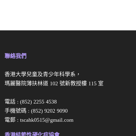
慈
善
善
迷
迷
你
你
月
月
餅
餅
禮
聯絡我們
禮
盒
券
香港大學兒童及青少年科學系，
瑪麗醫院薄扶林道 102 號新教授樓 115 室
經
已
電話 : (852) 2255 4538
全
手機號碼 : (852) 9202 9090
數
電郵 : tscahk0515@gmail.com
售
罄
香港結節性硬化症協會