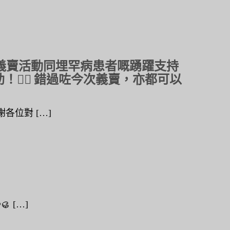
對義賣活動同埋罕病患者嘅踴躍支持
️‍🔥 錯過咗今次義賣，亦都可以
各位對 […]
 […]