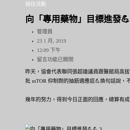
鍵
過往活動
字:
向「專用藥物」目標進發💪
管理員
23 1 月, 2019
12:09 下午
在
留言功能已關閉
〈向
昨天，協會代表聯同張超雄議員跟醫館局高拔
「專
批 mTOR 仰制劑的抽筋適應症💪換句話
用
藥
幾年的努力，得到今日正面的回應，總算有成
物」
目
標