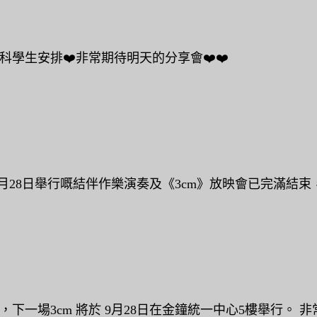
科學生安排❤️非常期待明天的分享會❤️❤️
28日舉行嘅結伴作樂演奏及《3cm》放映會已完滿結束，
場3cm 將於 9月28日在金鐘統一中心5樓舉行。 非常 