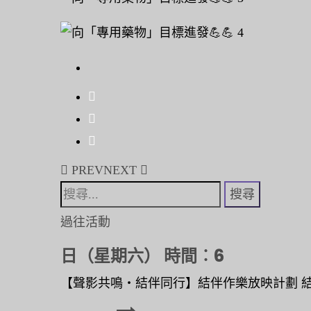
進
發
💪
💪〉
中
Post
PREV
NEXT
navigation
搜
尋
過往活動
關
日（星期六） 時間︰6
鍵
字:
【聲影共鳴‧結伴同行】結伴作樂放映計劃 結