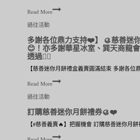
n
將
Read More
於
過往活動
多謝各位鼎力支持❤️】 🥮慈善
😊！亦多謝華星冰室、巽天商龍會、
透過👉🏻
【慈善迷你月餅禮盒義賣圓滿結束 多謝各位鼎力
多
Read More
謝
過往活動
各
訂購慈善迷你月餅禮券🥮❤️
位
鼎
【#慈善義賣🔥】把握機會 訂購慈善迷你月餅禮券
力
訂
Read More