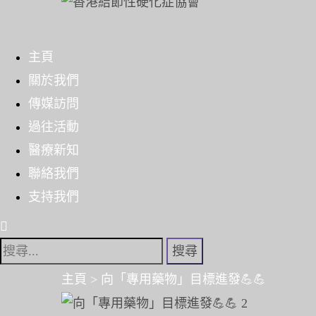
Skip
to
主頁
content
關於我們
傳媒訪問
過往活動
醫療新知
聯絡我們
支持我們
搜
尋
主頁
>
向「專用藥物」目標進發💪💪
關