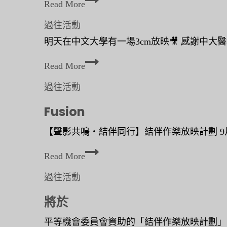
日
Read More
（
過往活動
星
明天在中文大學有一場3cm放映🎥 感謝中大醫
期
六
Read More
）
過往活動
時
Fusion
間
︰
【聲影共鳴‧結伴同行】結伴作樂放映計劃 9月
6
F
Read More
u
過往活動
s
將於
i
o
平等機會委員會資助的「結伴作樂放映計劃」，下一