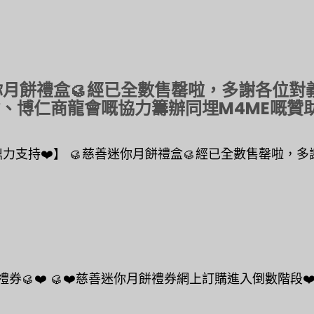
迷你月餅禮盒🥮經已全數售罄啦，多謝各位
博仁商龍會嘅協力籌辦同埋M4ME嘅贊助！❤
支持❤️】 🥮慈善迷你月餅禮盒🥮經已全數售罄啦，多謝
🥮❤️ 🥮❤️慈善迷你月餅禮券網上訂購進入倒數階段❤️🥮