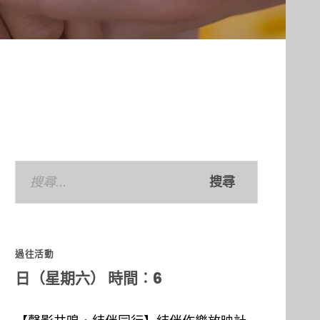
搜
尋
關
鍵
過往活動
字:
日（星期六） 時間︰6