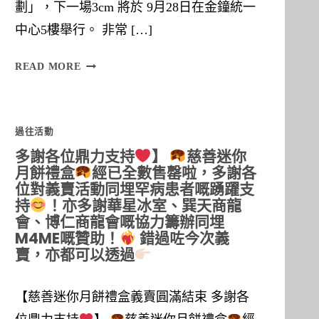
劃」，下一場3cm 將於 9月28日在金鐘統一
中心5樓舉行。 非常 […]
將
READ MORE
於
過往活動
多謝各位鼎力支持
】
慈善迷你
月餅禮盒
經已全數售罄啦，多謝各
位對義賣活動同埋罕病患者嘅踴躍支
持
！亦多謝華星冰室、巽天商龍
會、博仁商龍會嘅協力籌辦同埋
M4ME嘅贊助！
錯過咗今次義
賣，亦都可以透過
【慈善迷你月餅禮盒義賣圓滿結束 多謝各