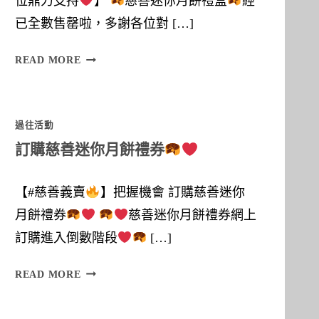
位鼎力支持
】
慈善迷你月餅禮盒
經
已全數售罄啦，多謝各位對 […]
多
READ MORE
謝
各
過往活動
位
訂購慈善迷你月餅禮券
鼎
力
【#慈善義賣
】把握機會 訂購慈善迷你
支
月餅禮券
慈善迷你月餅禮券網上
持
訂購進入倒數階段
[…]
】
訂
READ MORE
購
慈
慈