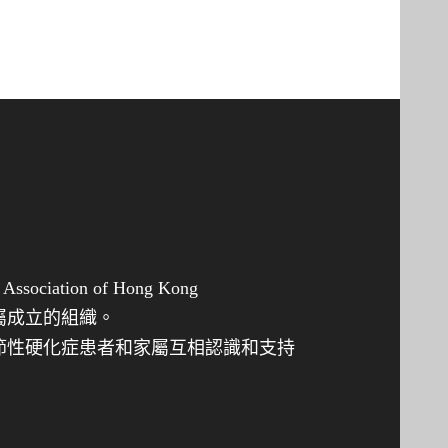
善
善
迷
迷
你
你
月
月
餅
餅
禮
禮
盒
券
經
 Association of Hong Kong
已
屬成立的組織。
全
節性硬化症患者和家屬互相認識和支持
數
售
罄