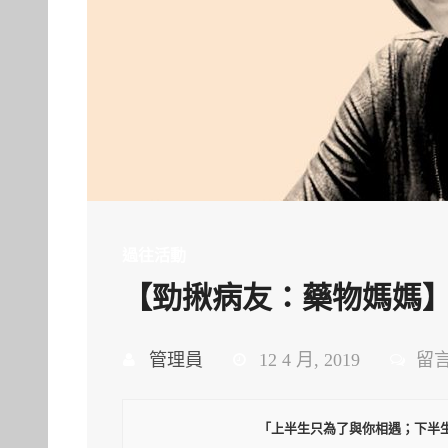
過往活動
【勁揪病友：藥物媽媽
在
管理員
12 4 月, 2019
留
〈
揪
「上半生只為了與你相遇；下半