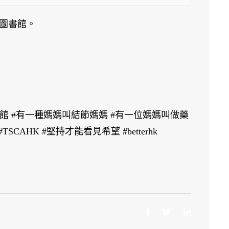
：
圖書館。
】〉
書館 #有一種媽媽叫結節媽媽 #有一位媽媽叫做藥
CAHK #堅持才能看見希望 #betterhk