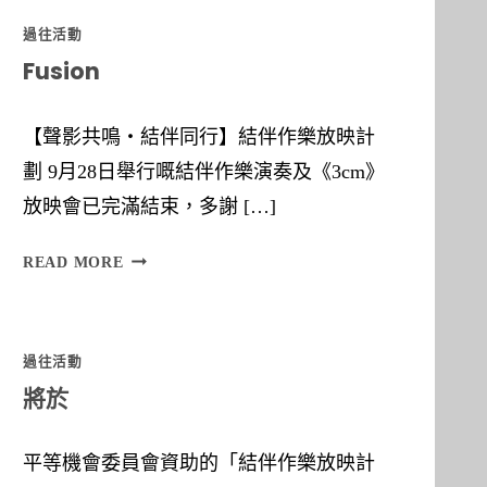
過往活動
Fusion
【聲影共鳴‧結伴同行】結伴作樂放映計
劃 9月28日舉行嘅結伴作樂演奏及《3cm》
放映會已完滿結束，多謝 […]
F
READ MORE
U
S
過往活動
I
將於
O
N
平等機會委員會資助的「結伴作樂放映計