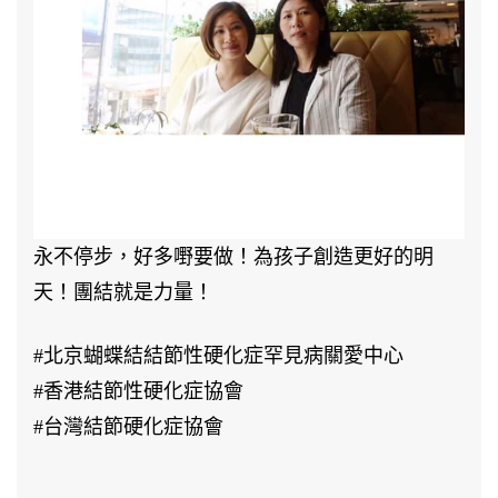
兩
岸
三
地
的
活
動！〉
永不停步，好多嘢要做！為孩子創造更好的明
中
天！團結就是力量！
#北京蝴蝶結結節性硬化症罕見病關愛中心
#香港結節性硬化症協會
#台灣結節硬化症協會