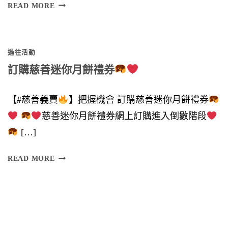
多
READ MORE
謝
各
過往活動
位
訂購慈善迷你月餅禮券
鼎
力
【#慈善義賣
】把握機會 訂購慈善迷你月餅禮券
支
慈善迷你月餅禮券網上訂購進入倒數階段
持
[…]
】
訂
READ MORE
購
慈
慈
善
善
迷
迷