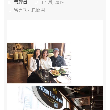
管理員
3 4 月, 2019
在
留言功能已關閉
〈中、
港、
台
的
TSC
協
會
又
開
始
計
劃