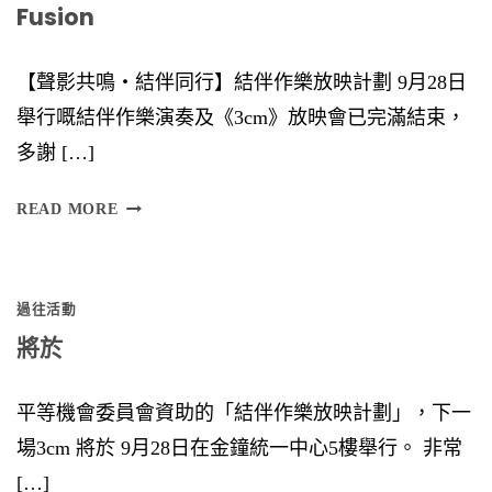
Fusion
【聲影共鳴‧結伴同行】結伴作樂放映計劃 9月28日
舉行嘅結伴作樂演奏及《3cm》放映會已完滿結束，
多謝 […]
F
READ MORE
U
S
過往活動
I
將於
O
N
平等機會委員會資助的「結伴作樂放映計劃」，下一
場3cm 將於 9月28日在金鐘統一中心5樓舉行。 非常
[…]