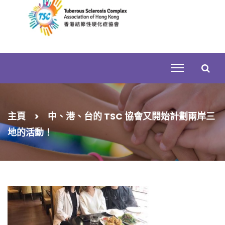
Skip
to
content
搜
主頁
>
中、港、台的 TSC 協會又開始計劃兩岸三
尋
地的活動！
關
鍵
字: