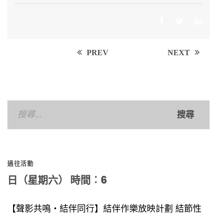
Post
PREV
NEXT
navigation
搜
尋
關
鍵
過往活動
字:
日（星期六） 時間︰6
【聲影共鳴‧結伴同行】結伴作樂放映計劃 結節性