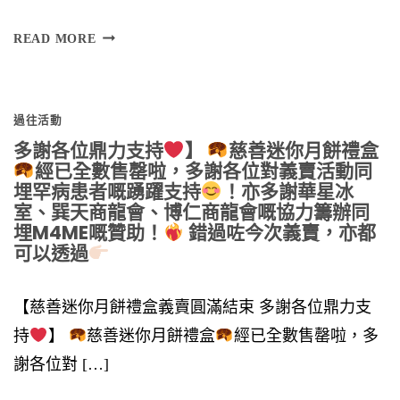
將
READ MORE
於
過往活動
多謝各位鼎力支持
】
慈善迷你月餅禮盒
經已全數售罄啦，多謝各位對義賣活動同
埋罕病患者嘅踴躍支持
！亦多謝華星冰
室、巽天商龍會、博仁商龍會嘅協力籌辦同
埋M4ME嘅贊助！
錯過咗今次義賣，亦都
可以透過
【慈善迷你月餅禮盒義賣圓滿結束 多謝各位鼎力支
持
】
慈善迷你月餅禮盒
經已全數售罄啦，多
謝各位對 […]