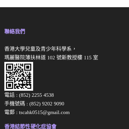
你
你
月
月
餅
餅
禮
聯絡我們
禮
盒
券
香港大學兒童及青少年科學系，
瑪麗醫院薄扶林道 102 號新教授樓 115 室
經
已
全
數
電話 : (852) 2255 4538
售
手機號碼 : (852) 9202 9090
罄
電郵 : tscahk0515@gmail.com
啦
，
香港結節性硬化症協會