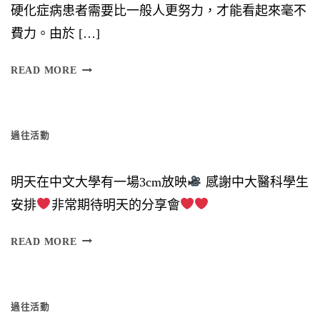
硬化症病患者需要比一般人更努力，才能看起來毫不
費力。由於 […]
日
READ MORE
（
星
過往活動
期
六
明天在中文大學有一場3cm放映
感謝中大醫科學生
）
安排
非常期待明天的分享會
時
間
READ MORE
︰
6
過往活動